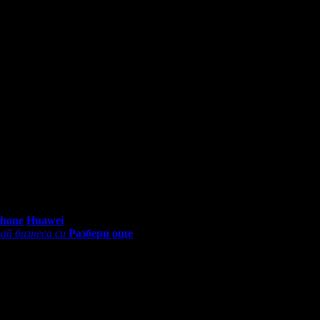
естит Рожден Ден от целия екип!
0 - 18:30ч)
Phone
Huawei
ай бизнеса си
Разбери още