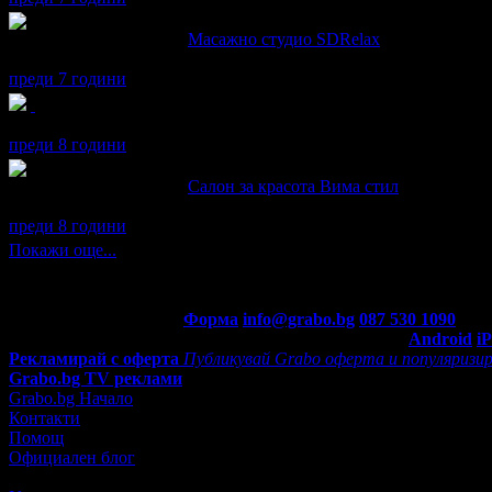
Дарина написа ревю за
Масажно студио SDRelax
Много съм доволна от процедурата!
преди 7 години
Дарина получава значка
Рожденик
, по случай своя празник! Ч
преди 8 години
Дарина написа ревю за
Салон за красота Вима стил
Препоръчвам, останах много доволна от терапията !
преди 8 години
Покажи още...
Контакти с Grabo.bg:
Форма
info@grabo.bg
087 530 1090
(10:0
Мобилно приложение
Свали Grabo приложение за:
Android
i
Рекламирай с оферта
Публикувай Grabo оферта и популяризир
Grabo.bg TV реклами
Grabo.bg Начало
Контакти
Помощ
Официален блог