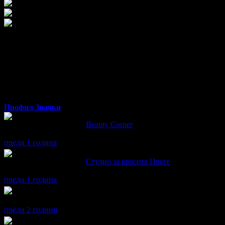
Дарина
от Велико Търново
Профил
Значки
Дарина написа ревю за
Beauty Corner
Препоръчвам
преди 1 година
Дарина написа ревю за
Студио за красота Цвете
Препоръчвам
преди 1 година
Дарина получава значка
Рожденик
, по случай своя празник! Ч
преди 2 години