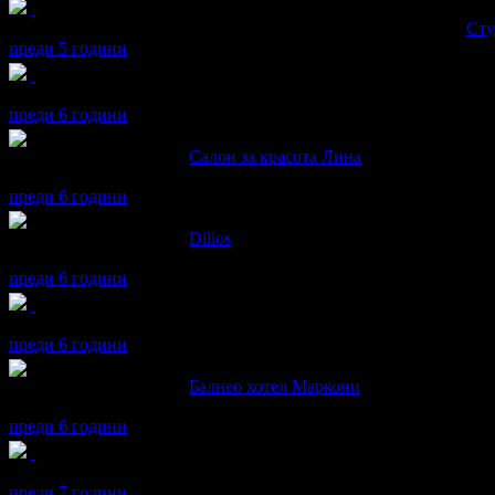
Дарина получава значка
Супер клиент
. Тя
беше връчена от
Сту
преди 5 години
Дарина получава значка
Рожденик
, по случай своя празник! Ч
преди 6 години
Дарина написа ревю за
Салон за красота Лина
Много доволна останах от терапията.Препоръчвам.
преди 6 години
Дарина написа ревю за
Dilios
комплекта е супер
преди 6 години
Дарина получава значка
Спестих над 511.29€/1000лв
, защото д
преди 6 години
Дарина написа ревю за
Балнео хотел Маркони
Прекахме чудесно всичко е ниво препоръчвам!
преди 6 години
Дарина получава значка
Рожденик
, по случай своя празник! Ч
преди 7 години