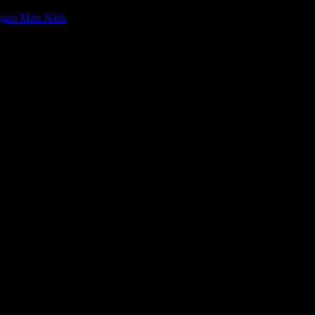
дио Mim Nails
, защото е лоялен клиент.
естит Рожден Ден от целия екип!
окато си грабеше оферти успя да спести над 511.29€/1000лв от в
естит Рожден Ден от целия екип!