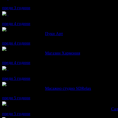
Дарина получава значка
Рожденик
, по случай своя празник! Ч
преди 3 години
Дарина получава значка
Рожденик
, по случай своя празник! Ч
преди 4 години
Дарина написа ревю за
Пуки Арт
Препоръчвам
преди 4 години
Дарина написа ревю за
Магазин Хармония
Препоръчвам!
преди 4 години
Дарина получава значка
Рожденик
, по случай своя празник! Ч
преди 5 години
Дарина написа ревю за
Масажно студио SDRelax
Препоръчвам!
преди 5 години
Дарина получава значка
Супер клиент
. Тя
беше връчена от
Сал
преди 5 години