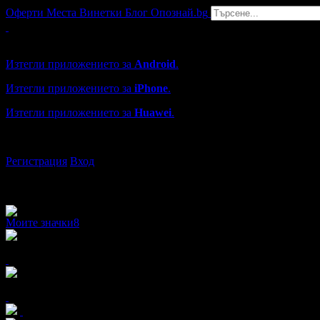
Оферти
Места
Винетки
Блог
Опознай.bg
Grabo мобилна версия
Изтегли приложението за
Android
.
Изтегли приложението за
iPhone
.
Изтегли приложението за
Huawei
.
...или отвори
grabo.bg
Регистрация
Вход
Моите значки
8
x12
x23