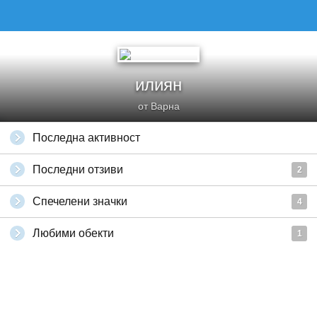
илиян
от Варна
Последна активност
Последни отзиви
2
Спечелени значки
4
Любими обекти
1