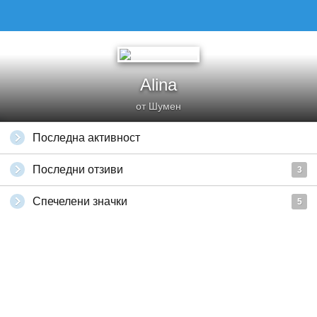
Alina
от Шумен
Последна активност
Последни отзиви
3
Спечелени значки
5