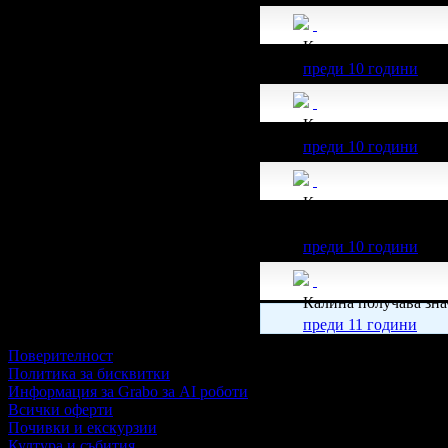
Калина получава зн
преди 10 години
Калина получава зн
преди 10 години
Калина получава зн
51.13€/100лв от всич
преди 10 години
Калина получава зн
преди 11 години
Поверителност
Политика за бисквитки
Информация за Grabo за AI роботи
Всички оферти
Почивки и екскурзии
Култура и събития