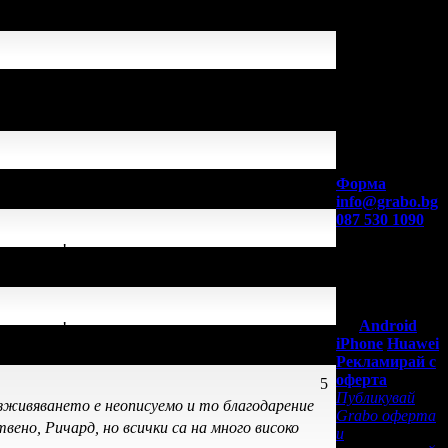
и успя да спести над
Контакти с
Grabo.bg:
ото е лоялен клиент.
Форма
info@grabo.bg
087 530 1090
(10:00 - 18:30ч)
елия екип!
Мобилно
приложение
Свали Grabo
приложение
за:
Android
елия екип!
iPhone
Huawei
Рекламирай с
оферта
5
Публикувай
 Изживяването е неописуемо и то благодарение
Grabo оферта
ено, Ричард, но всички са на много високо
и