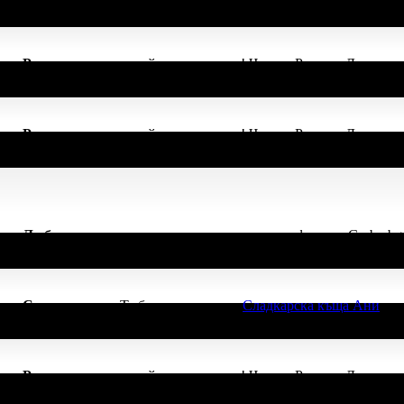
ачка
Рожденик
, по случай своя празник! Честит Рожден Ден от ц
ачка
Рожденик
, по случай своя празник! Честит Рожден Ден от ц
ачка
Любопитко
, защото три твои въпроса към оферти в Grabo.b
ачка
Супер клиент
. Тя
беше връчена от
Сладкарска къща Ани
, з
ачка
Рожденик
, по случай своя празник! Честит Рожден Ден от ц