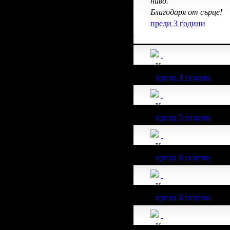
ниво.
Благодаря от сърце!
преди 3 години
Калина получава зн
преди 4 години
Калина получава зн
преди 5 години
Калина получава зн
преди 6 години
Калина получава зн
преди 6 години
Калина получава зн