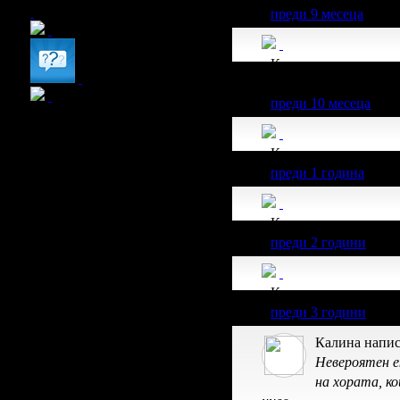
преди 9 месеца
Калина получава зн
255.65€/500лв от вси
преди 10 месеца
Калина получава зн
преди 1 година
Калина получава зн
преди 2 години
Калина получава зн
преди 3 години
Калина напис
Невероятен ек
на хората, к