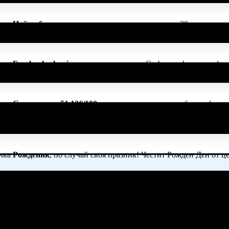
ачка
Най-добра дружка
, защото вече има повече от 20 приятели 
ачка
Facebook plug-in
, защото свърза своя Grabo профил с профил
ачка
Спестих над 51.13€/100лв
, защото докато си грабеше оферти
ките свои покупки в Grabo.bg!
ачка
Рожденик
, по случай своя празник! Честит Рожден Ден от ц