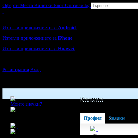
Оферти
Места
Винетки
Блог
Опознай.bg
Grabo мобилна версия
Изтегли приложението за
Android
.
Изтегли приложението за
iPhone
.
Изтегли приложението за
Huawei
.
...или отвори
grabo.bg
Регистрация
Вход
Калина
Моите значки
7
x5
Профил
Значки
Калина получава зн
x12