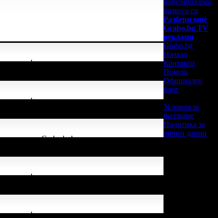
популяризирай
бизнеса си
Разбери още
Grabo.bg TV
реклами
Grabo.bg
Начало
елия екип!
Контакти
Помощ
Официален
блог
елия екип!
Условия за
ползване
Политика за
лични данни
остановки от Grabo.bg!
елия екип!
елия екип!