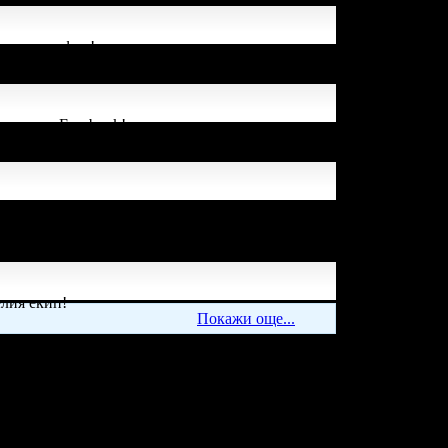
в своя профил!
а си във Facebook!
 успя да спести над
елия екип!
Покажи още...