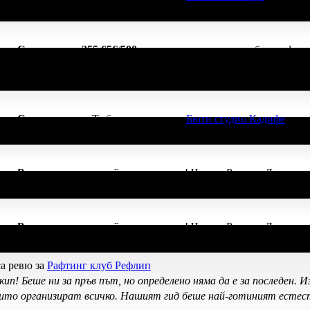
ачка
Спестих над 255.65€/500лв
, защото докато си грабеше оферт
чките свои покупки в Grabo.bg!
ачка
Супер клиент
. Тя
беше връчена от
Бюти студио Кадифе
, защ
ачка
Рожденик
, по случай своя празник! Честит Рожден Ден от ц
ачка
Рожденик
, по случай своя празник! Честит Рожден Ден от ц
а ревю за
Рафтинг клуб Рефлип
ип! Беше ни за пръв път, но определено няма да е за последен.
оито организират всичко. Нашият гид беше най-готиният естеств