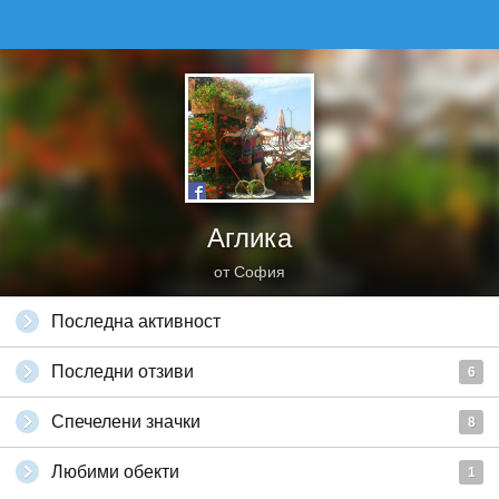
Аглика
от София
Последна активност
Последни отзиви
6
Спечелени значки
8
Любими обекти
1