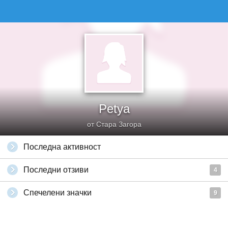
Petya
от Стара Загора
Последна активност
Последни отзиви
4
Спечелени значки
9