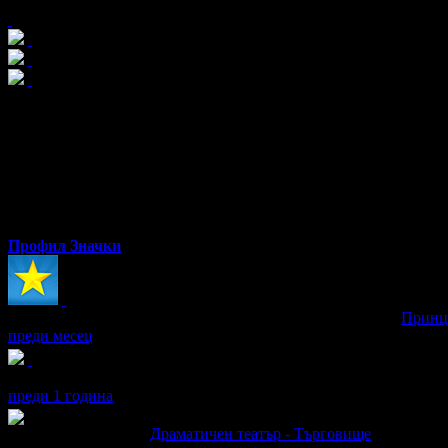
x5
maia
от Русе
Профил
Значки
maia получава значка
Супер клиент
. Тя
беше връчена от
Принц
преди месец
maia получава значка
Рожденик
, по случай своя празник! Чест
преди 1 година
maia написа ревю за
Драматичен театър - Търговище