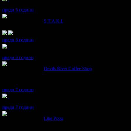
maia получава значка
Рожденик
, по случай своя празник! Чест
преди 5 години
maia написа ревю за
S.T.A.K.I.
Добро съотношение качество - цена. Наложи се дълго да се уточ
преди 6 години
maia получава значка
Рожденик
, по случай своя празник! Чест
преди 6 години
maia написа ревю за
Devils River Coffee Shop
ОТВРАТ!СЛАДОЛЕДЕНИТЕ ШЕЙКОВЕ СА БЕЗ СЛАДОЛЕД
КУБА ЛИБРЕ БЕШЕ ПРАКТИЧЕСКИ БЕЗ РОМ И КОЛА В Н
ЧАШАТА.ИМАМ ОЩЕ-ВЪРНЕТЕ МИ ПАРИТЕ!
преди 7 години
maia получава значка
Рожденик
, по случай своя празник! Чест
преди 7 години
maia написа ревю за
Like Pizza
Благодаря за пицата.Моля, слагайте царевицата под месото,изс
подложки като ''трикрако столче'' за да не залепва и деформир