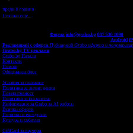
maia получава значка
Рожденик
, по случай своя празник! Чест
преди 8 години
Покажи още...
Контакти с Grabo.bg:
Форма
info@grabo.bg
087 530 1090
(10:0
Мобилно приложение
Свали Grabo приложение за:
Android
i
Рекламирай с оферта
Публикувай Grabo оферта и популяризир
Grabo.bg TV реклами
Grabo.bg Начало
Контакти
Помощ
Официален блог
Условия за ползване
Политика за лични данни
Поверителност
Политика за бисквитки
Информация за Grabo за AI роботи
Всички оферти
Почивки и екскурзии
Култура и събития
GiftCard за ваучери