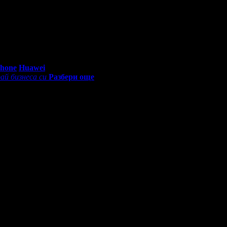
ит Рожден Ден от целия екип!
0 - 18:30ч)
Phone
Huawei
ай бизнеса си
Разбери още