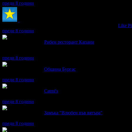
преди 8 години
maia получава значка
Супер клиент
. Тя
беше връчена от
Like Pi
преди 8 години
maia написа ревю за
Рибен ресторант Капани
Ужасно,потересаващо ужасно.Заведението е трудно за намиране
покажа снимки.Порциите неугледни и безвкусни.Бях с гости о
преди 8 години
maia написа ревю за
Община Бургас
Беше интересно долу горе, но формата се нуждае от осъвременя
преди 8 години
maia написа ревю за
Catmi's
Беше много чисто , приветливо и вкусно. Бях с гости от Израел
преди 8 години
maia написа ревю за
Замъка "Влюбен във вятъра"
бях с туристи, рицаря на входа е много груб и арогантен.
преди 8 години