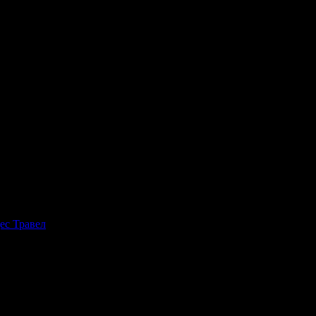
ес Травел
, защото е лоялен клиент.
ит Рожден Ден от целия екип!