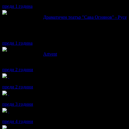
Една приятна и забавна вечер. Не пред телевизора и компютъра,
преди 1 година
maia написа ревю за
Драматичен театър "Сава Огнянов" - Русе
Останах без думи, без дъх... Трябва да се гледа от всички. На
Спектакъл с каузи, не една и не две, с много каузи.
Специални поздрави за главният артист в ролята на Кристофър,
Благод
преди 1 година
maia написа ревю за
Artvent
Малко сме разочаровани.Концертът започна 40 мин по-късно,н
изпълнения,дълги разяснения за беквокалите и техните семейст
преди 2 години
maia получава значка
Рожденик
, по случай своя празник! Чест
преди 2 години
maia получава значка
Рожденик
, по случай своя празник! Чест
преди 3 години
maia получава значка
Рожденик
, по случай своя празник! Чест
преди 4 години