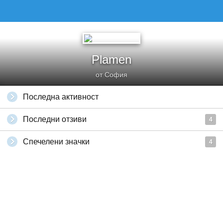
Plamen
от София
Последна активност
Последни отзиви
4
Спечелени значки
4