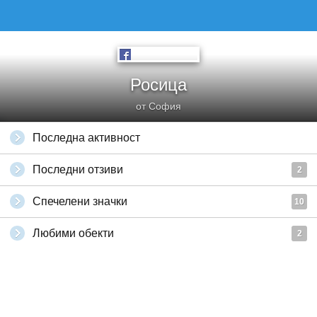
Росица
от София
Последна активност
Последни отзиви
2
Спечелени значки
10
Любими обекти
2