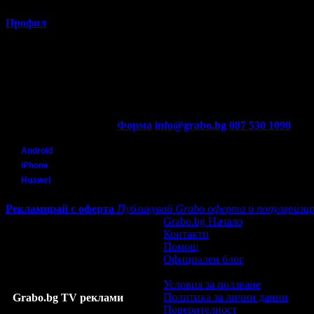
от Пловдив
Профил
Потребителят е ограничил достъпа до профила си.
Контакти с Grabo.bg:
Форма
info@grabo.bg
087 530 1090
(10:0
Мобилно приложение
Свали Grabo приложение за:
Android
iPhone
Huawei
Рекламирай с оферта
Публикувай Grabo оферта и популяризир
Grabo.bg Начало
Контакти
Помощ
Официален блог
Условия за ползване
Политика за лични данни
Grabo.bg TV реклами
Поверителност