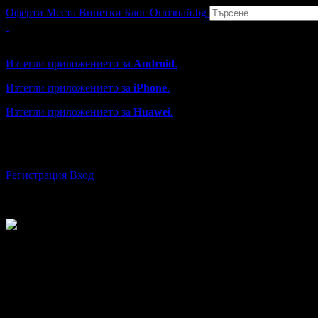
Оферти
Места
Винетки
Блог
Опознай.bg
Grabo мобилна версия
Изтегли приложението за
Android
.
Изтегли приложението за
iPhone
.
Изтегли приложението за
Huawei
.
...или отвори
grabo.bg
Регистрация
Вход
Ваня