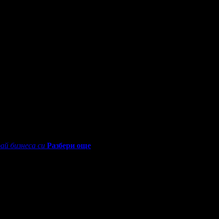
0 - 18:30ч)
ай бизнеса си
Разбери още