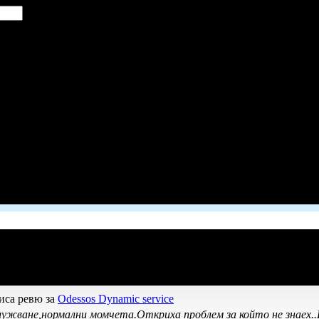
иса ревю за
Odessos Dynamic service
ужване,нормални момчета.Откриха проблем за който не знаех.