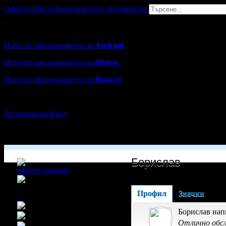
Оферти
Места
Винетки
Блог
Опознай.bg
Grabo мобилна версия
Изтегли приложението за
Android
.
Изтегли приложението за
iPhone
.
Изтегли приложението за
Huawei
.
...или отвори
grabo.bg
Регистрация
Вход
Борислав
Моите значки
6
x14
Профил
Значки
Борислав нап
Отлично обсл