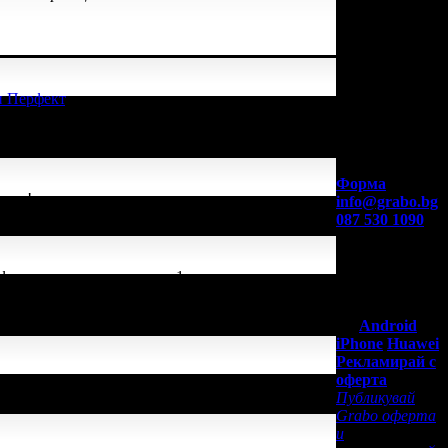
и Перфект
, защото е лоялен
Контакти с
Grabo.bg:
Форма
етли!
info@grabo.bg
087 530 1090
(10:00 - 18:30ч)
Мобилно
приложение
ферти успя да спести над 1
Свали Grabo
приложение
за:
Android
iPhone
Huawei
Рекламирай с
 защото е лоялен клиент.
оферта
Публикувай
Grabo оферта
и