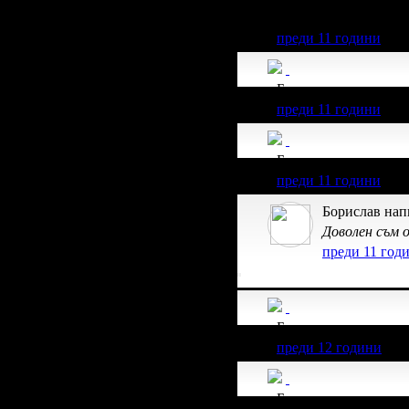
511.29€/1000лв от вс
преди 11 години
Борислав получава з
преди 11 години
Борислав получава з
преди 11 години
Борислав нап
Доволен съм 
преди 11 год
Борислав получава з
преди 12 години
Борислав получава з