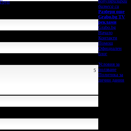
популяризирай
 Груп
, защото е лоялен
бизнеса си
Разбери още
Grabo.bg TV
реклами
Grabo.bg
 защото е лоялен клиент.
Начало
Контакти
Помощ
Официален
блог
 лоялен клиент.
Условия за
ползване
5
Политика за
лични данни
ялен клиент.
ерти успя да спести над