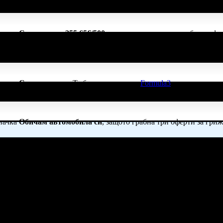
начка
Спестих над 255.65€/500лв
, защото докато си грабеше офе
чките свои покупки в Grabo.bg!
начка
Супер клиент
. Тя
беше връчена от
Formula3
, защото е лоял
начка
Обичам автомобила си
, защото грабна три оферти за гриж