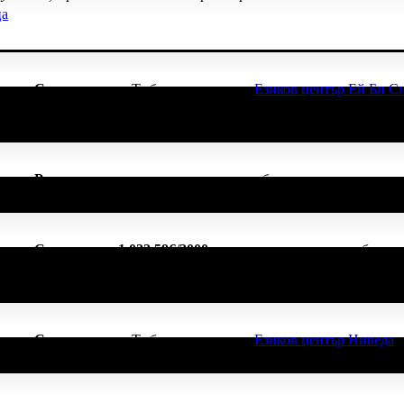
ца
начка
Супер клиент
. Тя
беше връчена от
Езиков център Ей Би С
начка
Ранно пиле, рано пее
, защото си грабна ваучер по първи п
начка
Спестих над 1 022.59€/2000лв
, защото докато си грабеше о
сичките свои покупки в Grabo.bg!
начка
Супер клиент
. Тя
беше връчена от
Езиков център Ниведа
,