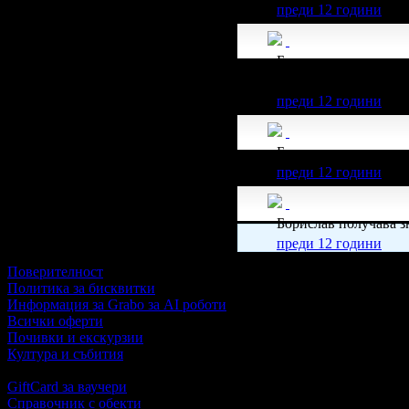
преди 12 години
Борислав получава з
255.65€/500лв от вси
преди 12 години
Борислав получава з
преди 12 години
Борислав получава з
преди 12 години
Поверителност
Политика за бисквитки
Информация за Grabo за AI роботи
Всички оферти
Почивки и екскурзии
Култура и събития
GiftCard за ваучери
Справочник с обекти