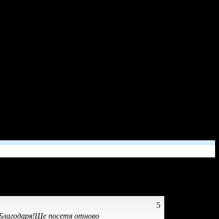
5
.Благодаря!Ще посетя отново