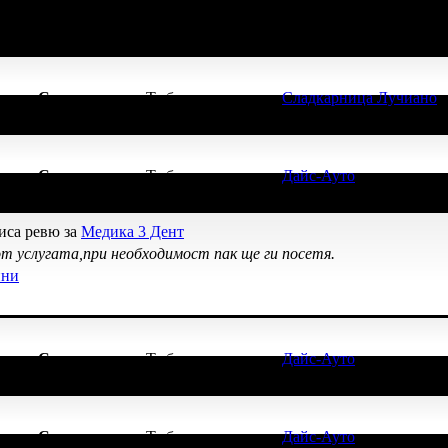
ичките свои покупки в Grabo.bg!
начка
Супер клиент
. Тя
беше връчена от
Сладкарница Лучиано
,
начка
Супер клиент
. Тя
беше връчена от
Дайс-Ауто
, защото е ло
иса ревю за
Медика 3 Дент
от услугата,при необходимост пак ще ги посетя.
ини
начка
Супер клиент
. Тя
беше връчена от
Дайс-Ауто
, защото е ло
начка
Супер клиент
. Тя
беше връчена от
Дайс-Ауто
, защото е ло