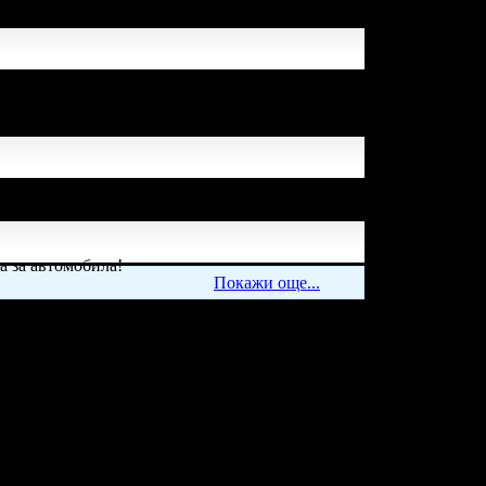
рти успя да спести над
ен клиент.
а за автомобила!
Покажи още...