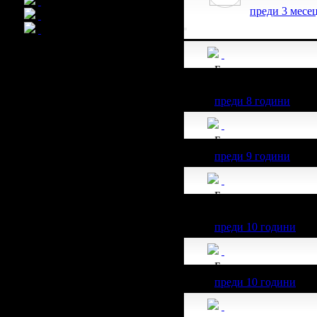
преди 3 месе
Борислав получава з
клиент.
преди 8 години
Борислав получава з
преди 9 години
Борислав получава з
022.59€/2000лв от в
преди 10 години
Борислав получава з
преди 10 години