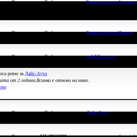
начка
Супер клиент
. Тя
беше връчена от
Езиков център Асториа
начка
Супер клиент
. Тя
беше връчена от
Езиков център Ниведа
,
начка
Супер клиент
. Тя
беше връчена от
onLEXpa.com
, защото е
иса ревю за
Дайс-Ауто
ата от 2 години.Всичко е отново на ниво.
ини
начка
Супер клиент
. Тя
беше връчена от
Дайс-Ауто
, защото е ло
начка
Спестих над 511.29€/1000лв
, защото докато си грабеше оф