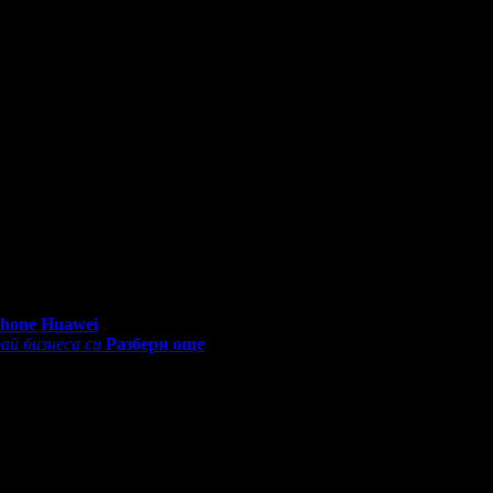
0 - 18:30ч)
Phone
Huawei
ай бизнеса си
Разбери още