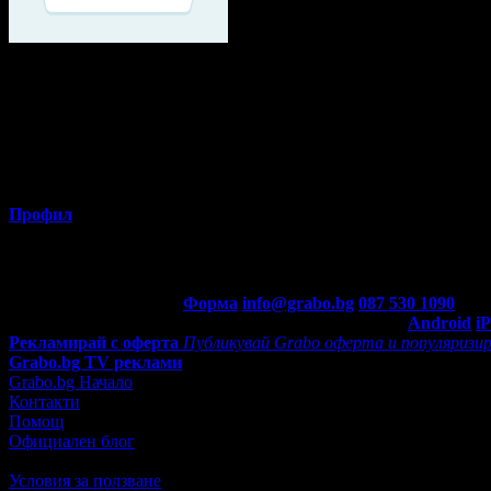
Мариян
Профил
Потребителят е ограничил достъпа до профила си.
Контакти с Grabo.bg:
Форма
info@grabo.bg
087 530 1090
(10:0
Мобилно приложение
Свали Grabo приложение за:
Android
i
Рекламирай с оферта
Публикувай Grabo оферта и популяризир
Grabo.bg TV реклами
Grabo.bg Начало
Контакти
Помощ
Официален блог
Условия за ползване