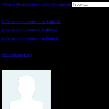
Оферти
Места
Винетки
Блог
Опознай.bg
Grabo мобилна версия
Изтегли приложението за
Android
.
Изтегли приложението за
iPhone
.
Изтегли приложението за
Huawei
.
...или отвори
grabo.bg
Регистрация
Вход