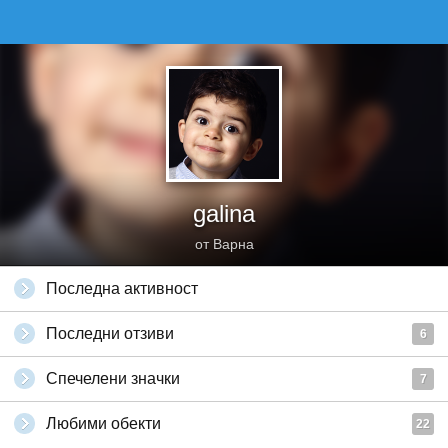
galina
от Варна
Последна активност
Последни отзиви
6
Спечелени значки
7
Любими обекти
22