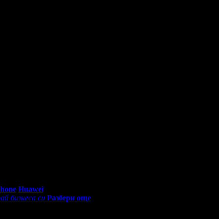
тиво и обслужването е супер! Ще се върнем отново!
и грабна ваучер в малките часове на нощта!
0 - 18:30ч)
Phone
Huawei
ай бизнеса си
Разбери още