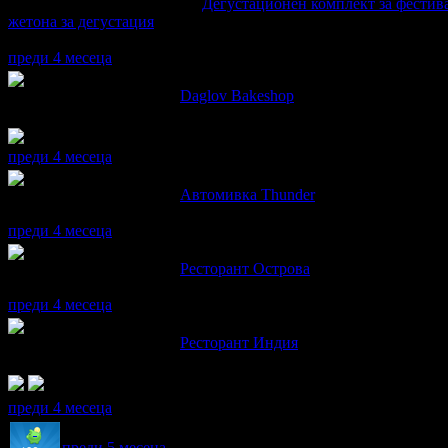
Миглена препоръча
Дегустационен комплект за фестива
жетона за дегустация
Топ цена:
21.51лв
преди 4 месеца
Миглена написа ревю за
Daglov Bakeshop
Всичко беше невероятно вкусно! Момичтета , които обслужвах
преди 4 месеца
Миглена написа ревю за
Автомивка Thunder
Перфектно обслужване! Много сме доволни
преди 4 месеца
Миглена написа ревю за
Ресторант Острова
Беше вкусно! Благодаря за прекрасното обслужване!
преди 4 месеца
Миглена написа ревю за
Ресторант Индия
Много вкусна храна, приятна атмосфера и добро обслужване! 
преди 4 месеца
Миглена получава значка
Спестих над 51.13€/100лв
, з
преди 5 месеца