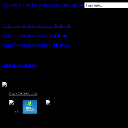
Оферти
Места
Винетки
Блог
Опознай.bg
Grabo мобилна версия
Изтегли приложението за
Android
.
Изтегли приложението за
iPhone
.
Изтегли приложението за
Huawei
.
...или отвори
grabo.bg
Регистрация
Вход
Моите значки
x2
Миглена