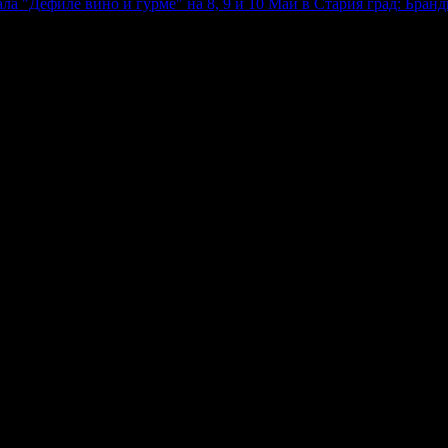
ла "Дефиле вино и гурме" на 8, 9 и 10 Май в Стария град: Бран
а, прекрасни! Ние пак ще дойдем при Вас! Такива вкусни кроа
Препоръчваме горещо!:
ащото докато си грабеше оферти успя да спести над 51.13€/100лв 