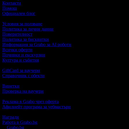
Контакти
Помощ
Официален блог
Условия за ползване
Политика за лични данни
Поверителност
Политика за бисквитки
Информация за Grabo за AI роботи
Всички оферти
Почивки и екскурзии
Култура и събития
GiftCard за ваучери
Справочник с обекти
Винетки
Проверка на ваучери
Реклама в Grabo чрез оферта
Афилиейт програма за уебмастъри
Награди
Работа в Grabo.bg
©
Grabo.bg
е услуга на
"Грабо Медия" АД
. Произведено в Пло