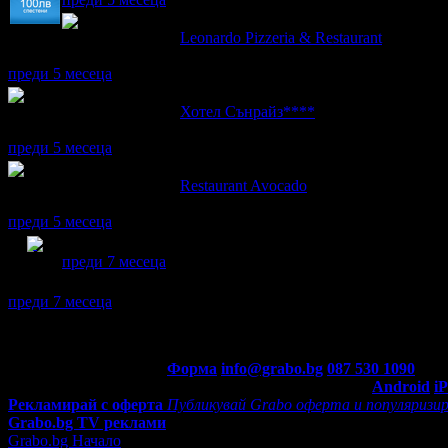
Миглена написа ревю за
Leonardo Pizzeria & Restaurant
Беше вкусно! Препоръчваме
преди 5 месеца
Миглена написа ревю за
Хотел Сънрайз****
Беше чудесно преживяване! Момчето на рецепцията е много уч
преди 5 месеца
Миглена написа ревю за
Restaurant Avocado
Беше вкусно всичко! Много приятна атмосфера. Благодаря!
преди 5 месеца
Миглена получава значка
Среднощна птица
, защото с
преди 7 месеца
Миглена се регистрира в Grabo.bg.
преди 7 месеца
Контакти с Grabo.bg:
Форма
info@grabo.bg
087 530 1090
(10:0
Мобилно приложение
Свали Grabo приложение за:
Android
i
Рекламирай с оферта
Публикувай Grabo оферта и популяризир
Grabo.bg TV реклами
Grabo.bg Начало