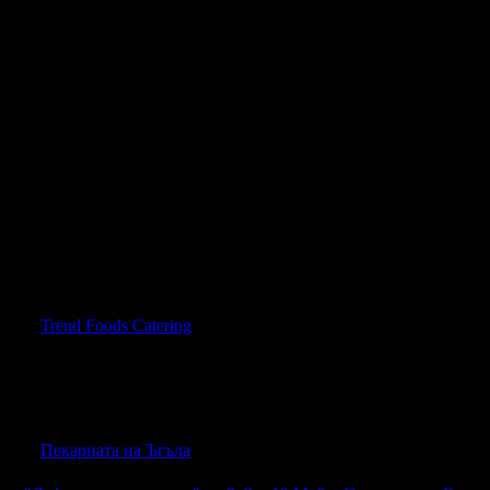
усно! Пак ще дойдем! Препоръчваме!
 отлично обслужване ! Пак ще поръчваме от Trend Foods Caterin
на от
Trend Foods Catering
, защото е лоялен клиент.
благодаря ви!
на от
Пекарната на Ъгъла
, защото е лоялен клиент.