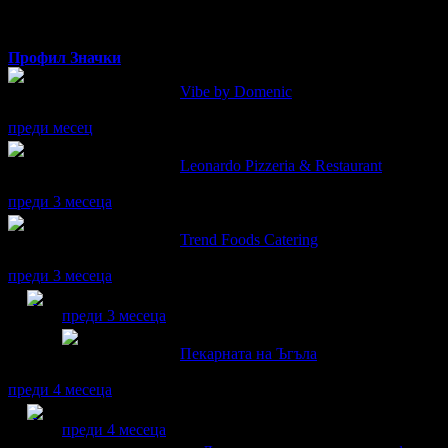
Профил
Значки
Миглена написа ревю за
Vibe by Domenic
Страхотно място! Уютно, приятна атмосфера! Храната беше вк
преди месец
Миглена написа ревю за
Leonardo Pizzeria & Restaurant
Всичко беше много вкусно!
преди 3 месеца
Миглена написа ревю за
Trend Foods Catering
Много вкусно беше сушито! 🥰Прекрасен Хосомаки сет! Бързо и
преди 3 месеца
Миглена получава значка
Супер клиент
. Тя
беше връче
преди 3 месеца
Миглена написа ревю за
Пекарната на Ъгъла
Много вкусни бяха козунаците! Току що изпечени, топлички....
преди 4 месеца
Миглена получава значка
Супер клиент
. Тя
беше връче
преди 4 месеца