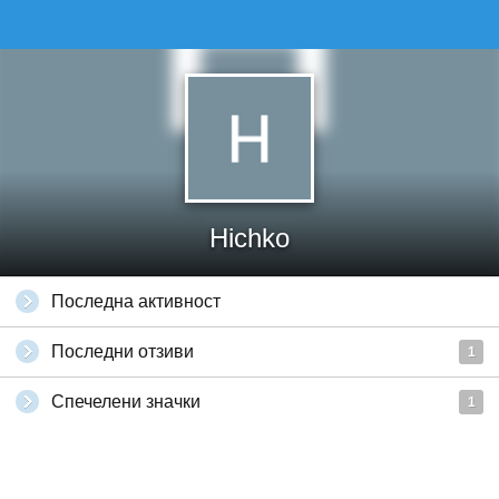
Hichko
Последна активност
Последни отзиви
1
Спечелени значки
1