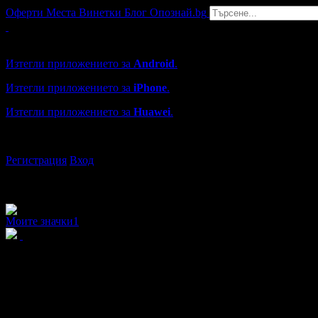
Оферти
Места
Винетки
Блог
Опознай.bg
Grabo мобилна версия
Изтегли приложението за
Android
.
Изтегли приложението за
iPhone
.
Изтегли приложението за
Huawei
.
...или отвори
grabo.bg
Регистрация
Вход
Моите значки
1
Силвия