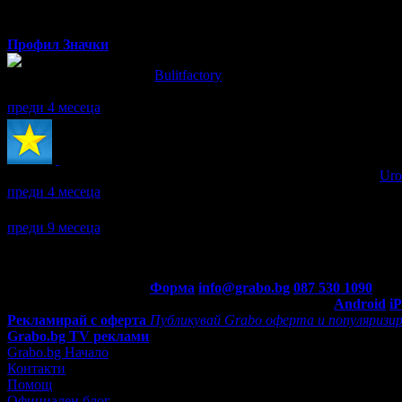
Профил
Значки
Силвия написа ревю за
Bulitfactory
Доволна съм !
преди 4 месеца
Силвия получава значка
Супер клиент
. Тя
беше връчена от
Uro
преди 4 месеца
Силвия се регистрира в Grabo.bg.
преди 9 месеца
Контакти с Grabo.bg:
Форма
info@grabo.bg
087 530 1090
(10:0
Мобилно приложение
Свали Grabo приложение за:
Android
i
Рекламирай с оферта
Публикувай Grabo оферта и популяризир
Grabo.bg TV реклами
Grabo.bg Начало
Контакти
Помощ
Официален блог