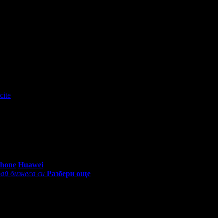
cite
, защото е лоялен клиент.
0 - 18:30ч)
Phone
Huawei
ай бизнеса си
Разбери още