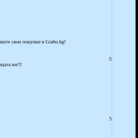
чките свои покупки в Grabo.bg!
5
цата ни!!!
5