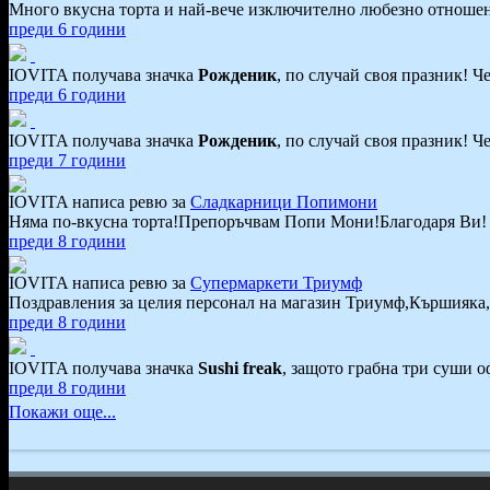
Много вкусна торта и най-вече изключително любезно отношен
преди 6 години
IOVITA получава значка
Рожденик
, по случай своя празник! Ч
преди 6 години
IOVITA получава значка
Рожденик
, по случай своя празник! Ч
преди 7 години
IOVITA написа ревю за
Сладкарници Попимони
Няма по-вкусна торта!Препоръчвам Попи Мони!Благодаря Ви!
преди 8 години
IOVITA написа ревю за
Супермаркети Триумф
Поздравления за целия персонал на магазин Триумф,Кършияка,
преди 8 години
IOVITA получава значка
Sushi freak
, защото грабна три суши о
преди 8 години
Покажи още...