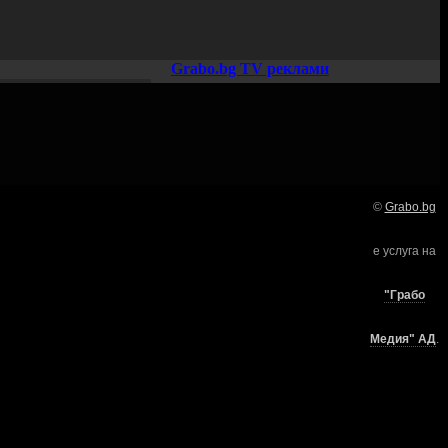
Grabo.bg TV реклами
©
Grabo.bg
Нашето семейство:
е услуга на
търи
"Грабо
Медия" АД
.