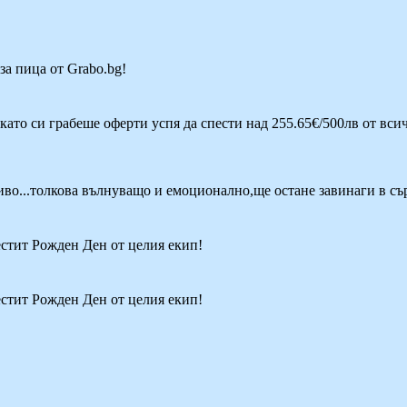
за пица от Grabo.bg!
окато си грабеше оферти успя да спести над 255.65€/500лв от вси
иво...толкова вълнуващо и емоционално,ще остане завинаги в сър
естит Рожден Ден от целия екип!
естит Рожден Ден от целия екип!