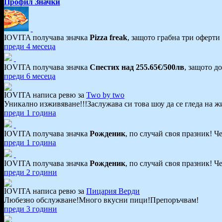
Профил
Значки
IOVITA получава значка
Pizza freak
, защото грабна три оферти 
преди 4 месеца
IOVITA получава значка
Спестих над 255.65€/500лв
, защото д
преди 6 месеца
IOVITA написа ревю за
Two by two
Уникално изживяване!!!Заслужава си това шоу да се гледа на ж
преди 1 година
IOVITA получава значка
Рожденик
, по случай своя празник! Ч
преди 1 година
IOVITA получава значка
Рожденик
, по случай своя празник! Ч
преди 2 години
IOVITA написа ревю за
Пицария Верди
Любезно обслужване!Много вкусни пици!Препоръчвам!
преди 3 години