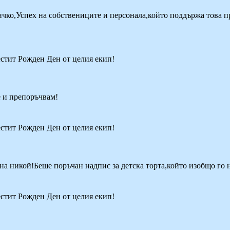
чко,Успех на собствениците и персонала,който поддържа това п
естит Рожден Ден от целия екип!
 и препоръчвам!
естит Рожден Ден от целия екип!
на никой!Беше поръчан надпис за детска торта,който изобщо го
естит Рожден Ден от целия екип!