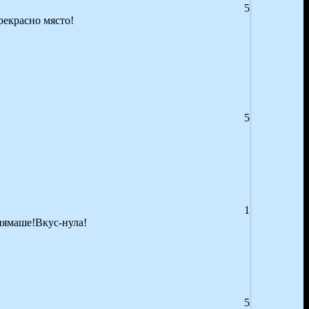
5
рекрасно място!
5
1
 нямаше!Вкус-нула!
5