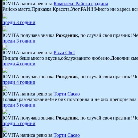
IOVITA написа ревю за
Комплекс Райска градина
Райско място,Приказка,Красота,Уют,РАЙ!!!Много ни хареса вси
преди 3 години
IOVITA получава значка
Рожденик
, по случай своя празник! Ч
преди 3 години
IOVITA написа ревю за
Pizza Chef
Пицата беше много вкусна,обслужването любезно.Доволни сме
преди 4 години
IOVITA получава значка
Рожденик
, по случай своя празник! Ч
преди 4 години
IOVITA написа ревю за
Торти Cacao
Голямо разочарование!Не бих повторила и не бих препоръчала 
преди 5 години
IOVITA получава значка
Рожденик
, по случай своя празник! Ч
преди 5 години
IOVITA написа ревю за
Торти Cacao