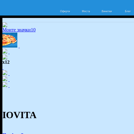
Оферти
Места
Винетки
Блог
Моите значки
10
x12
IOVITA