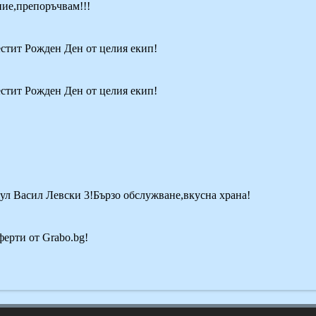
ие,препоръчвам!!!
естит Рожден Ден от целия екип!
естит Рожден Ден от целия екип!
ул Васил Левски 3!Бързо обслужване,вкусна храна!
ферти от Grabo.bg!