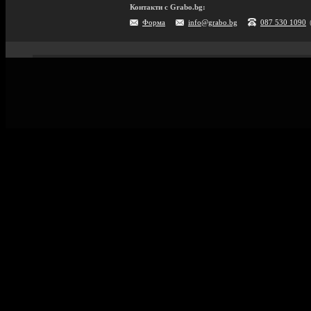
Контакти с Grabo.bg:
Форма
info@grabo.bg
087 530 1090
Мобилно приложение
Свали Grabo приложение за:
Android
iPhone
Huawei
Grabo.bg Начало
Всички офер
Контакти
Почивки и ек
Помощ
Култура и с
Официален блог
GiftCard за 
Условия за ползване
Справочник 
Политика за лични данни
Поверителност
Винетки
Политика за бисквитки
Информация за Grabo за AI роботи