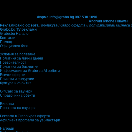
Контакти с Grabo.bg:
Форма
info@grabo.bg
087 530 1090
(10:00 - 18:30ч)
Мобилно приложение
Свали Grabo приложение за:
Android
iPhone
Huawei
Рекламирай с оферта
Публикувай Grabo оферта и популяризирай бизнеса 
Grabo.bg TV реклами
Grabo.bg Начало
Контакти
Помощ
Официален блог
Условия за ползване
Политика за лични данни
Поверителност
Политика за бисквитки
Информация за Grabo за AI роботи
Всички оферти
Почивки и екскурзии
Култура и събития
GiftCard за ваучери
Справочник с обекти
Винетки
Проверка на ваучери
Реклама в Grabo чрез оферта
Афилиейт програма за уебмастъри
Награди