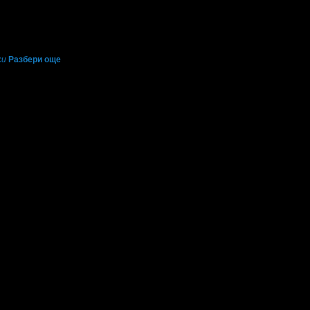
си
Разбери още