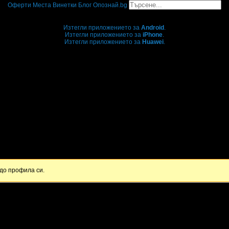
Оферти
Места
Винетки
Блог
Опознай.bg
Grabo мобилна версия
Изтегли приложението за
Android
.
Изтегли приложението за
iPhone
.
Изтегли приложението за
Huawei
.
...или отвори
grabo.bg
до профила си.