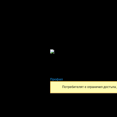
Христина
от Бургас
Профил
Потребителят е ограничил достъпа 