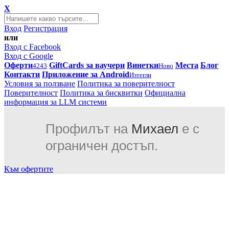
X
Вход
Регистрация
или
Вход с Facebook
Вход с Google
Оферти
GiftCards за ваучери
Винетки
Места
Блог
4243
Ново
Контакти
Приложение за Android
Изтегли
Условия за ползване
Политика за поверителност
Поверителност
Политика за бисквитки
Официална
информация за LLM системи
Профилът на
Михаел
е с
ограничен достъп.
Към офертите