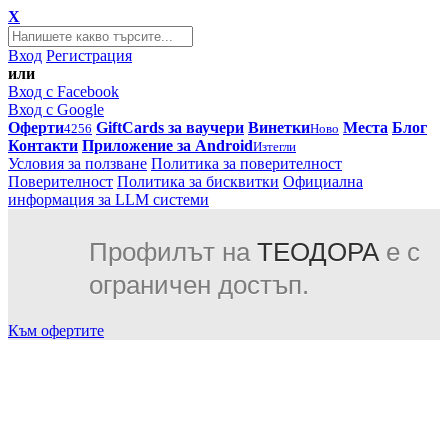
X
Вход
Регистрация
или
Вход с Facebook
Вход с Google
Оферти
GiftCards за ваучери
Винетки
Места
Блог
4256
Ново
Контакти
Приложение за Android
Изтегли
Условия за ползване
Политика за поверителност
Поверителност
Политика за бисквитки
Официална
информация за LLM системи
Профилът на
ТЕОДОРА
е с
ограничен достъп.
Към офертите