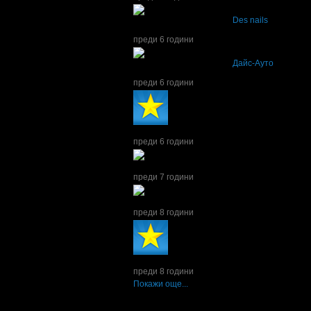
Йоргина написа ревю за
Des nails
Отговорна работа,без губене на време и кач
преди 6 години
Йоргина написа ревю за
Дайс-Ауто
Много доволна!
преди 6 години
Йоргина получава значка
Супер клиент
. Тя
преди 6 години
Йоргина получава значка
Рожденик
, по слу
преди 7 години
Йоргина получава значка
Рожденик
, по слу
преди 8 години
Йоргина получава значка
Супер клиент
. Тя
преди 8 години
Покажи още...