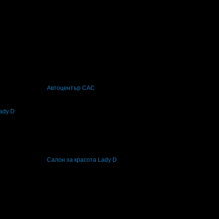
чай своя празник! Честит Рожден Ден от целия екип!
защото грабна три оферти от Grabo.bg за почивки и екскурзии!
беше връчена от
Автоцентър САС
, защото е лоялен клиент.
ady D
 от себе си за да е доволен клиента.Ани е една от тях! Благодаря!
беше връчена от
Салон за красота Lady D
, защото е лоялен клиент.
абна три оферти от категория Красота и здраве!
чай своя празник! Честит Рожден Ден от целия екип!