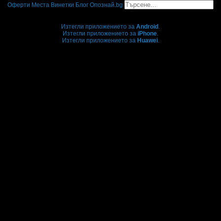
Оферти
Места
Винетки
Блог
Опознай.bg
Grabo мобилна версия
Изтегли приложението за
Android
.
Изтегли приложението за
iPhone
.
Изтегли приложението за
Huawei
.
...или отвори
grabo.bg