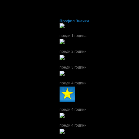
Йоргина
от Варна
Профил
Значки
Йоргина получава значка
Любопитко
, защот
преди 1 година
Йоргина получава значка
Рожденик
, по слу
преди 2 години
Йоргина получава значка
Рожденик
, по слу
преди 3 години
Йоргина получава значка
Рожденик
, по слу
преди 4 години
Йоргина получава значка
Супер клиент
. Тя
преди 4 години
Йоргина получава значка
Спестих над 255.
преди 4 години
Йоргина получава значка
Сценична треска
,