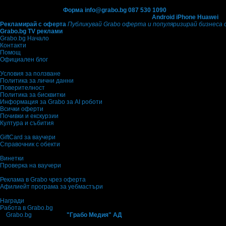
Контакти с Grabo.bg:
Форма
info@grabo.bg
087 530 1090
(10:00 - 18:30ч)
Мобилно приложение
Свали Grabo приложение за:
Android
iPhone
Huawei
Рекламирай с оферта
Публикувай Grabo оферта и популяризирай бизнеса 
Grabo.bg TV реклами
Grabo.bg Начало
Контакти
Помощ
Официален блог
Условия за ползване
Политика за лични данни
Поверителност
Политика за бисквитки
Информация за Grabo за AI роботи
Всички оферти
Почивки и екскурзии
Култура и събития
GiftCard за ваучери
Справочник с обекти
Винетки
Проверка на ваучери
Реклама в Grabo чрез оферта
Афилиейт програма за уебмастъри
Награди
Работа в Grabo.bg
©
Grabo.bg
е услуга на
"Грабо Медия" АД
. Произведено в Пловдив. 2010-202