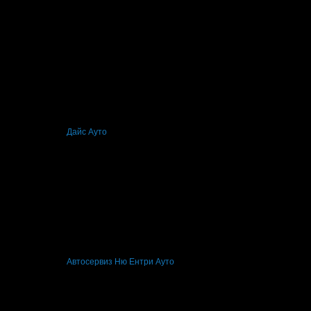
ествено!
беше връчена от
Дайс Ауто
, защото е лоялен клиент.
чай своя празник! Честит Рожден Ден от целия екип!
чай своя празник! Честит Рожден Ден от целия екип!
беше връчена от
Автосервиз Ню Ентри Ауто
, защото е лоялен клиент.