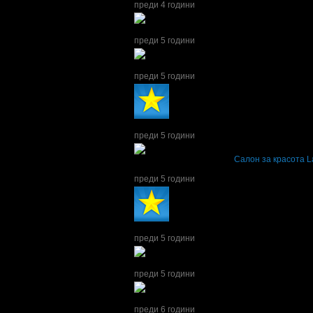
преди 4 години
Йоргина получава значка
Рожденик
, по слу
преди 5 години
Йоргина получава значка
Пътешественик
, 
преди 5 години
Йоргина получава значка
Супер клиент
. Тя
преди 5 години
Йоргина написа ревю за
Салон за красота L
Рядко се срещат хора,готови да дадат всичко
преди 5 години
Йоргина получава значка
Супер клиент
. Тя
преди 5 години
Йоргина получава значка
Кокона
, защото гр
преди 5 години
Йоргина получава значка
Рожденик
, по слу
преди 6 години