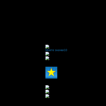
Моите значки
10
x13
x7