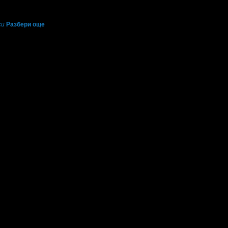
си
Разбери още
6.