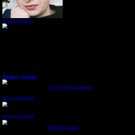
Моите значки
1
Aneta
Профил
Значки
Aneta написа ревю за
Студио Skin Sensation
Изключително съм доволна от лазерната епилация и приятно о
преди 5 месеца
Aneta получава значка
Кокона
, защото грабна три оферти от ка
преди 1 година
Aneta написа ревю за
Maricolle studio
Беше страхотно - приятен сервис, харесвам новия cи маникюр