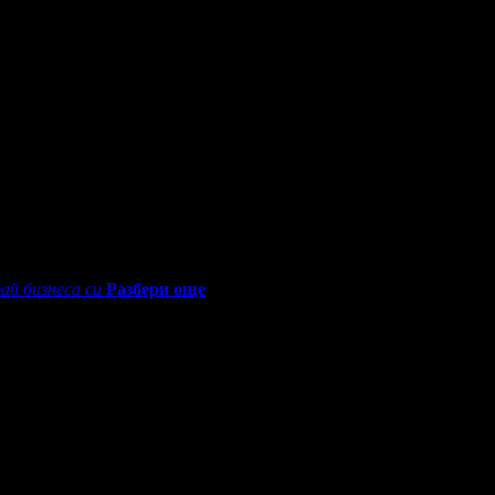
0 - 18:30ч)
ай бизнеса си
Разбери още