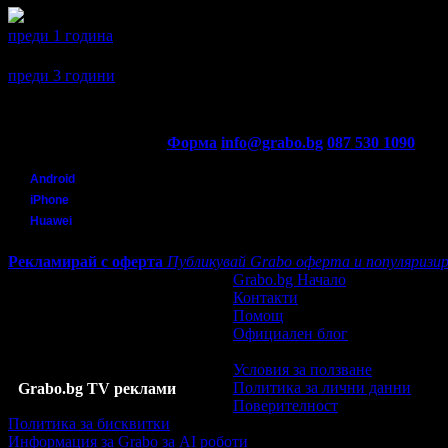
преди 1 година
Aneta се регистрира в Grabo.bg.
преди 3 години
Контакти с Grabo.bg:
Форма
info@grabo.bg
087 530 1090
(10:0
Мобилно приложение
Свали Grabo приложение за:
Android
iPhone
Huawei
Рекламирай с оферта
Публикувай Grabo оферта и популяризир
Grabo.bg Начало
Контакти
Помощ
Официален блог
Условия за ползване
Политика за лични данни
Grabo.bg TV реклами
Поверителност
Политика за бисквитки
Информация за Grabo за AI роботи