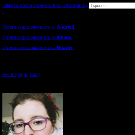
Оферти
Места
Винетки
Блог
Опознай.bg
Grabo мобилна версия
Изтегли приложението за
Android
.
Изтегли приложението за
iPhone
.
Изтегли приложението за
Huawei
.
...или отвори
grabo.bg
Регистрация
Вход