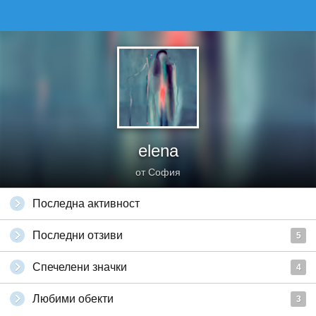
elena
от София
Последна активност
Последни отзиви
5
Спечелени значки
4
Любими обекти
3