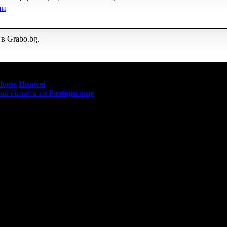
ни
в Grabo.bg.
0 - 18:30ч)
Phone
Huawei
ай бизнеса си
Разбери още