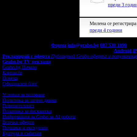
преди 3 годи
Милена се регистрира 
преди 4 години
Контакти с Grabo.bg:
Форма
info@grabo.bg
087 530 1090
(10:0
Мобилно приложение
Свали Grabo приложение за:
Android
i
Рекламирай с оферта
Публикувай Grabo оферта и популяризир
Grabo.bg TV реклами
Grabo.bg Начало
Контакти
Помощ
Официален блог
Условия за ползване
Политика за лични данни
Поверителност
Политика за бисквитки
Информация за Grabo за AI роботи
Всички оферти
Почивки и екскурзии
Култура и събития