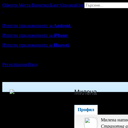
Оферти
Места
Винетки
Блог
Опознай.bg
Grabo мобилна версия
Изтегли приложението за
Android
.
Изтегли приложението за
iPhone
.
Изтегли приложението за
Huawei
.
...или отвори
grabo.bg
Регистрация
Вход
Милена
Профил
Милена напис
Страхотна а