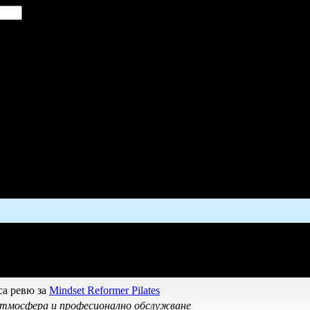
а ревю за
Mindset Reformer Pilates
тмосфера и професионално обслужване