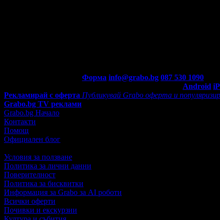
Контакти с Grabo.bg:
Форма
info@grabo.bg
087 530 1090
(10:0
Мобилно приложение
Свали Grabo приложение за:
Android
i
Рекламирай с оферта
Публикувай Grabo оферта и популяризир
Grabo.bg TV реклами
Grabo.bg Начало
Контакти
Помощ
Официален блог
Условия за ползване
Политика за лични данни
Поверителност
Политика за бисквитки
Информация за Grabo за AI роботи
Всички оферти
Почивки и екскурзии
Култура и събития