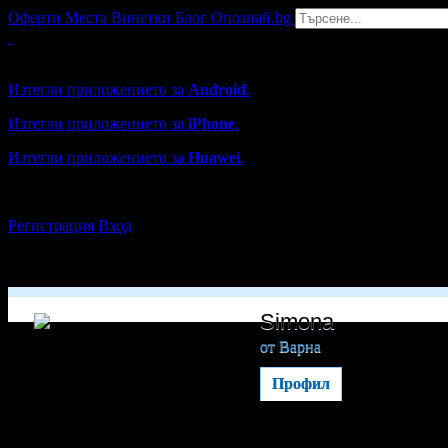
Оферти
Места
Винетки
Блог
Опознай.bg
Grabo мобилна версия
Изтегли приложението за
Android
.
Изтегли приложението за
iPhone
.
Изтегли приложението за
Huawei
.
...или отвори
grabo.bg
Регистрация
Вход
Simona
от Варна
Профил
Потребителят е