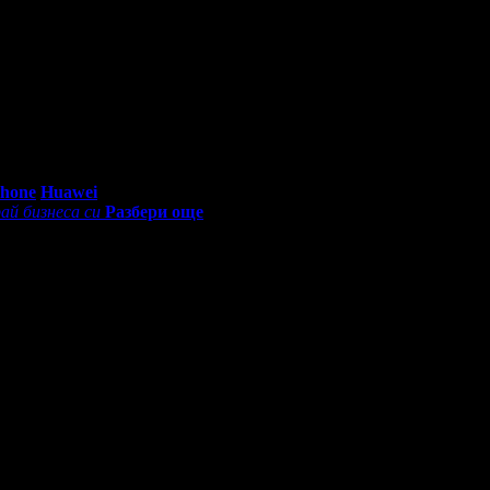
0 - 18:30ч)
Phone
Huawei
ай бизнеса си
Разбери още