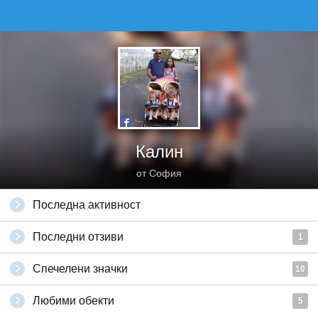
Калин
от София
Последна активност
Последни отзиви
1
Спечелени значки
10
Любими обекти
5