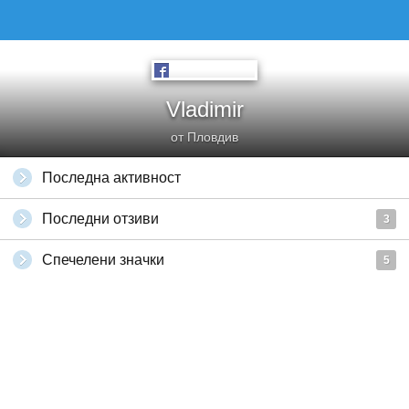
Vladimir
от Пловдив
Последна активност
Последни отзиви
3
Спечелени значки
5