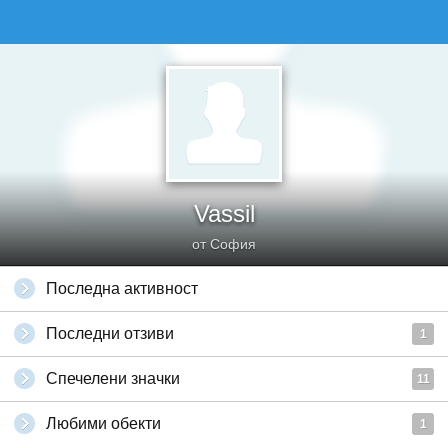
Vassil
от София
Последна активност
Последни отзиви
1
Спечелени значки
11
Любими обекти
1