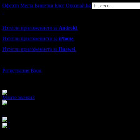
Оферти
Места
Винетки
Блог
Опознай.bg
Grabo мобилна версия
Изтегли приложението за
Android
.
Изтегли приложението за
iPhone
.
Изтегли приложението за
Huawei
.
...или отвори
grabo.bg
Регистрация
Вход
Моите значки
3
x6