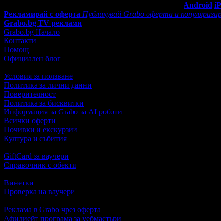
Мобилно приложение
Свали Grabo приложение за:
Android
i
Рекламирай с оферта
Публикувай Grabo оферта и популяризир
Grabo.bg TV реклами
Grabo.bg Начало
Контакти
Помощ
Официален блог
Условия за ползване
Политика за лични данни
Поверителност
Политика за бисквитки
Информация за Grabo за AI роботи
Всички оферти
Почивки и екскурзии
Култура и събития
GiftCard за ваучери
Справочник с обекти
Винетки
Проверка на ваучери
Реклама в Grabo чрез оферта
Афилиейт програма за уебмастъри