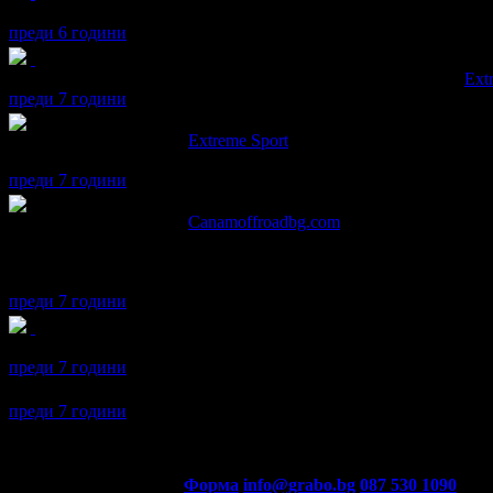
Даниел получава значка
Рожденик
, по случай своя празник! Ч
преди 6 години
Даниел получава значка
Супер клиент
. Тя
беше връчена от
Ext
преди 7 години
Даниел написа ревю за
Extreme Sport
Страхотно изживяване и много приятелско отношение.
преди 7 години
Даниел написа ревю за
Canamoffroadbg.com
Единствената ми препоръка е да предупреждавате клиентите да 
Всичко беше много готино и забавно. Ще повторим.
преди 7 години
Даниел получава значка
Facebook plug-in
, защото свърза своя 
преди 7 години
Даниел се регистрира в Grabo.bg.
преди 7 години
Контакти с Grabo.bg:
Форма
info@grabo.bg
087 530 1090
(10:0