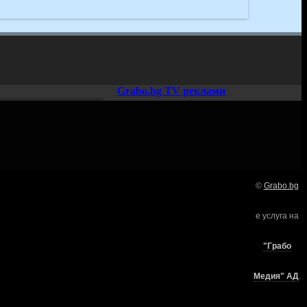
Grabo.bg TV реклами
©
Grabo.bg
Нашето семейство:
е услуга на
търи
"Грабо
Медия" АД
.