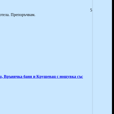
5
хотела. Препоръчвам.
ш, Врънячка баня и Крушевац с нощувка със