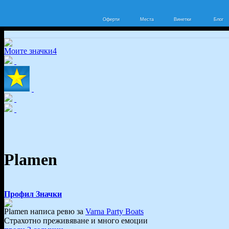
Оферти
Места
Винетки
Блог
Моите значки
4
Plamen
Профил
Значки
Plamen написа ревю за
Varna Party Boats
Страхотно преживяване и много емоции