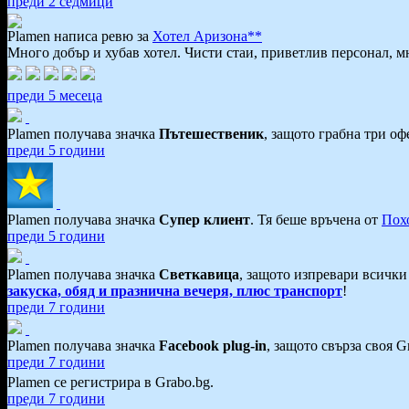
преди 2 седмици
Plamen написа ревю за
Хотел Аризона**
Много добър и хубав хотел. Чисти стаи, приветлив персонал, мн
преди 5 месеца
Plamen получава значка
Пътешественик
, защото грабна три оф
преди 5 години
Plamen получава значка
Супер клиент
. Тя
беше връчена от
Пох
преди 5 години
Plamen получава значка
Светкавица
, защото изпревари всички
закуска, обяд и празнична вечеря, плюс транспорт
!
преди 7 години
Plamen получава значка
Facebook plug-in
, защото свърза своя 
преди 7 години
Plamen се регистрира в Grabo.bg.
преди 7 години