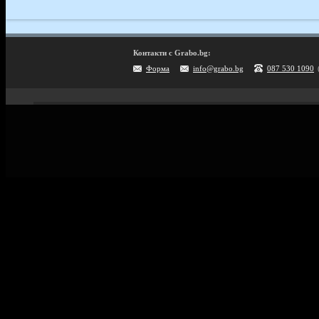
Контакти с Grabo.bg:
Форма
info@grabo.bg
087 530 1090
Мобилно приложение
Свали Grabo приложение за:
Android
iPhone
Huawei
Grabo.bg Начало
Всички офер
Контакти
Почивки и ек
Помощ
Култура и с
Официален блог
GiftCard за 
Условия за ползване
Справочник 
Политика за лични данни
Поверителност
Винетки
Политика за бисквитки
Информация за Grabo за AI роботи