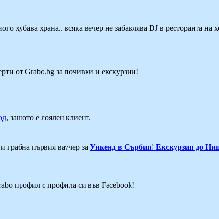
ого хубава храна.. всяка вечер не забавлява DJ в ресторанта на 
ерти от Grabo.bg за почивки и екскурзии!
од
, защото е лоялен клиент.
 и грабна първия ваучер за
Уикенд в Сърбия! Екскурзия до Ни
Grabo профил с профила си във Facebook!