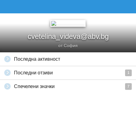
cvetelina_videva@abv.bg
от София
Последна активност
Последни отзиви
1
Спечелени значки
7