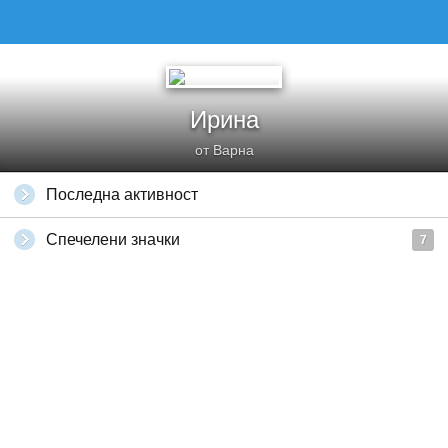
Ирина
от Варна
Последна активност
Спечелени значки
7