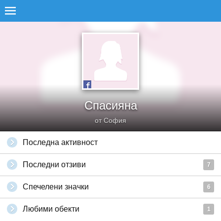
Спасияна
от София
Последна активност
Последни отзиви
7
Спечелени значки
6
Любими обекти
1