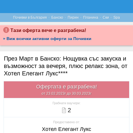
·
·
·
·
·
Почивки в България
Банско
Пирин
Планина
Ски
Spa
Тази оферта вече е разграбена!
» Виж всички активни оферти за Почивки
През Март в Банско: Нощувка със закуска и
възможност за вечеря, плюс релакс зона, от
Хотел Елегант Лукс****
Офертата е разграбена!
от 23.02.2023г до 30.03.2023г
Грабнати ваучери:
2
Предоставено от:
Хотел Елегант Лукс