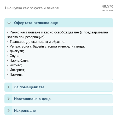
48.57
€
1 нощувка със закуска и вечеря
на човек
Офертата включва още
• Ранно настаняване и късно освобождаване (с предварителна
заявка при резервация);
• Трансфер до ски лифта и обратно;
• Релакс зона с басейн с топла минерална вода;
• Джакузи;
• Сауна;
• Парна баня;
• Фитнес;
• Интернет;
• Паркинг.
За помещенията
Настаняване с деца
Изхранване