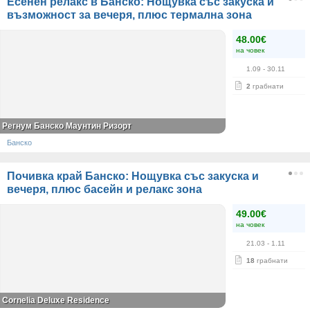
Есенен релакс в Банско: Нощувка със закуска и
възможност за вечеря, плюс термална зона
48.00€
на човек
1.09
- 30.11
2
грабнати
Регнум Банско Маунтин Ризорт
Банско
Почивка край Банско: Нощувка със закуска и
вечеря, плюс басейн и релакс зона
49.00€
на човек
21.03
- 1.11
18
грабнати
Cornelia Deluxe Residence