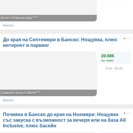
Хотел Ривърсайд****
Банско
До края на Септември в Банско: Нощувка, плюс
интернет и паркинг
20.00€
на човек
8.04
- 30.09
Семеен хотел Лили***
Банско
Почивка в Банско до края на Ноември: Нощувка
със закуска с възможност за вечеря или на база All
Inclusive, плюс басейн