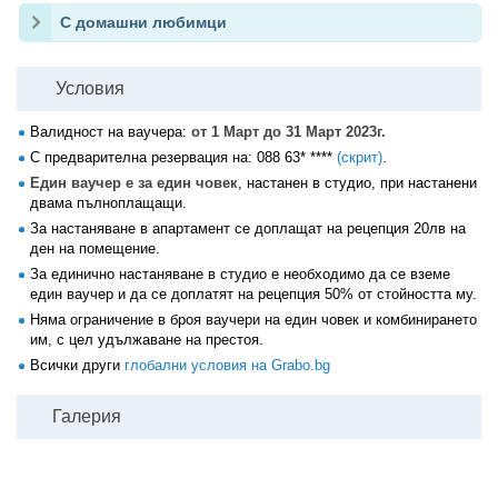
С домашни любимци
Условия
Валидност на ваучера:
от 1 Март до 31 Март 2023г.
С предварителна резервация на:
088 63* ****
(скрит)
.
Един ваучер е за един човек
, настанен в студио, при настанени
двама пълноплащащи.
За настаняване в апартамент се доплащат на рецепция 20лв на
ден на помещение.
За единично настаняване в студио е необходимо да се вземе
един ваучер и да се доплатят на рецепция 50% от стойността му.
Няма ограничение в броя ваучери на един човек и комбинирането
им, с цел удължаване на престоя.
Всички други
глобални условия на Grabo.bg
Галерия