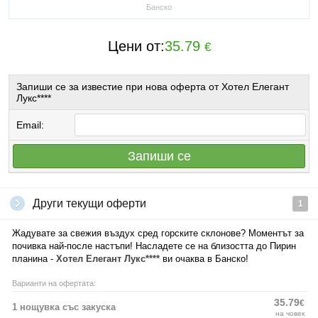
Банско
Цени от:
35.79
€
Запиши се за известие при нова оферта от Хотел Елегант
Лукс****
Email:
Запиши се
Други текущи оферти
1
Жадувате за свежия въздух сред горските склонове? Моментът за
почивка най-после настъпи! Насладете се на близостта до Пирин
планина -
Хотел
Елегант Лукс****
ви очаква в Банско!
Варианти на офертата:
35.79
€
1 нощувка със закуска
на човек