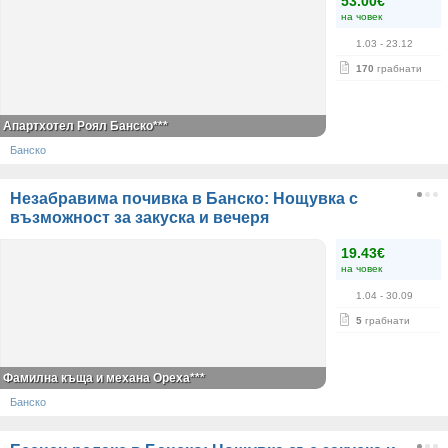
53.00€
на човек
1.03
- 23.12
170
грабнати
Апартхотел Роял Банско***
Банско
Незабравима почивка в Банско: Нощувка с
възможност за закуска и вечеря
19.43€
на човек
1.04
- 30.09
5
грабнати
Фамилна къща и механа Ореха***
Банско