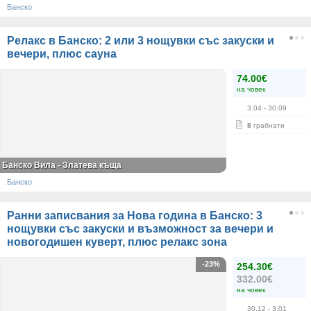
Банско
Релакс в Банско: 2 или 3 нощувки със закуски и
вечери, плюс сауна
74.00€
на човек
3.04
- 30.09
8
грабнати
Банско Вила - Златева къща
Банско
Ранни записвания за Нова година в Банско: 3
нощувки със закуски и възможност за вечери и
новогодишен куверт, плюс релакс зона
-23%
254.30€
332.00€
на човек
30.12
- 3.01