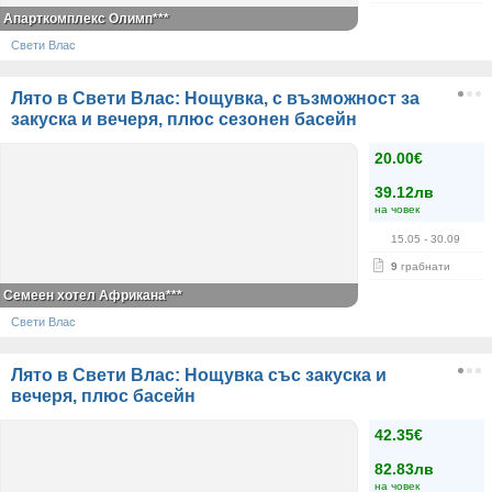
Апарткомплекс Олимп***
Свети Влас
Лято в Свети Влас: Нощувка, с възможност за
закуска и вечеря, плюс сезонен басейн
20.00€
39.12лв
на човек
15.05
- 30.09
9
грабнати
Семеен хотел Африкана***
Свети Влас
Лято в Свети Влас: Нощувка със закуска и
вечеря, плюс басейн
42.35€
82.83лв
на човек