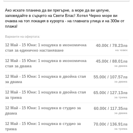
Ако искате планина да ви прегърне, а море да ви целуне,
заповядайте в сърцето на Свети Влас!
Хотел Черно море
ви
очаква на топ локация в курорта - на главната улица и на 300м от
плажа!
Варианти на офертата:
12 Май - 15 Юни: 1 нощувка в икономична
40.00
/ 78.23
€
лв
стая за единично настаняване
на човек
12 Май - 15 Юни: 1 нощувка в икономична
45.00
/ 88.01
€
лв
стая за двама
за двама
12 Май - 15 Юни: 1 нощувка в двойна стая
55.00
/ 107.57
€
лв
за двама
за двама
12 Май - 15 Юни: 1 нощувка в двойна стая
65.00
/ 127.13
€
лв
за трима
за трима
12 Май - 15 Юни: 1 нощувка в студио за
60.00
/ 117.35
€
лв
двама
за двама
12 Май - 15 Юни: 1 нощувка в студио за
70.00
/ 136.91
€
лв
трима
за трима