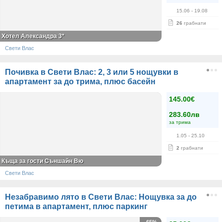
15.06
- 19.08
26
грабнати
Хотел Александра 3*
Свети Влас
Почивка в Свети Влас: 2, 3 или 5 нощувки в
апартамент за до трима, плюс басейн
145.00€
283.60лв
за трима
1.05
- 25.10
2
грабнати
Къща за гости Съншайн Вю
Свети Влас
Незабравимо лято в Свети Влас: Нощувка за до
петима в апартамент, плюс паркинг
-65%