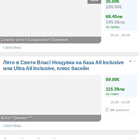
35.00€
100.00€
68.45лв
195.58лв
за трима
29.04
- 30.09
Семеен хотел Бонджорно! Премиум
Свети Влас
Лято в Свети Влас! Нощувка на база All Inclusive
или Ultra All Inclusive, плюс басейн
59.00€
115.39лв
на човек
16.08
- 24.09
28
грабнати
Хотел Тропикс***
Свети Влас