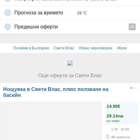
Прогноза за времето
29 °C
Предишни оферти
26
·
·
·
Почивки в България
Свети Влас
Южно черноморие
Море
Още оферти за Свети Влас
Нощувка в Свети Влас, плюс ползване на
басейн
14.90€
29.14лв
на човек
1.05
- 20.09
10
грабнати