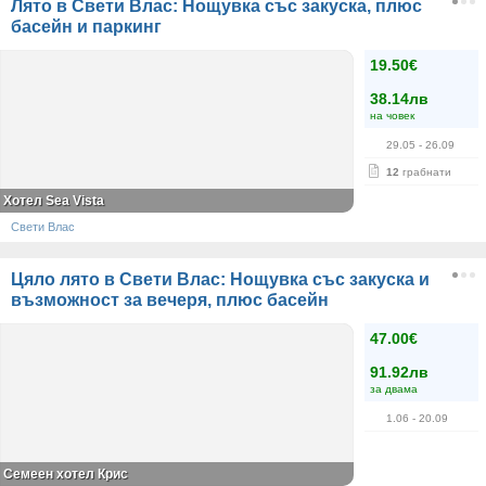
Лято в Свети Влас: Нощувка със закуска, плюс
басейн и паркинг
19.50€
38.14лв
на човек
29.05
- 26.09
12
грабнати
Хотел Sea Vista
Свети Влас
Цяло лято в Свети Влас: Нощувка със закуска и
възможност за вечеря, плюс басейн
47.00€
91.92лв
за двама
1.06
- 20.09
Семеен хотел Крис