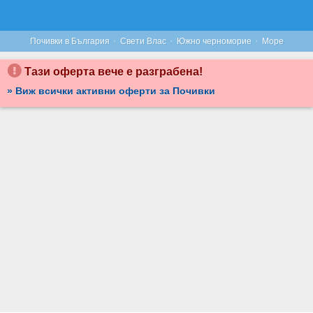
ОТКРИЙ ЛЯТОТО В СВЕТИ ВЛАС: НОЩУВКА ЗА ДО ЧЕТИРИМА, ПЛЮС БАСЕЙН, ОТ ХОТЕЛ ЧЕРНО МОРЕ
·
·
·
Почивки в България
Свети Влас
Южно черноморие
Море
Тази оферта вече е разграбена!
» Виж всички активни оферти за Почивки