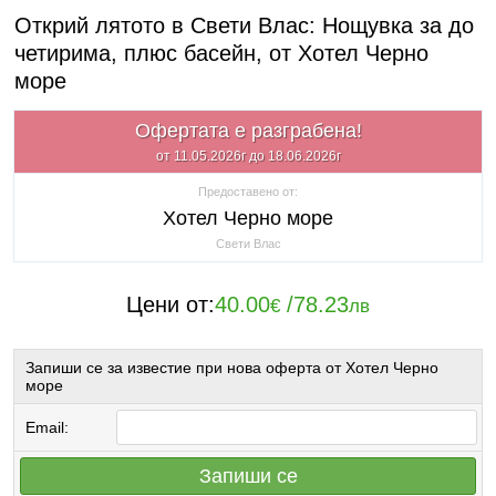
Открий лятото в Свети Влас: Нощувка за до
четирима, плюс басейн, от Хотел Черно
море
Офертата е разграбена!
от 11.05.2026г до 18.06.2026г
Предоставено от:
Хотел Черно море
Свети Влас
Цени от:
40.00
/
78.23
€
лв
Запиши се за известие при нова оферта от Хотел Черно
море
Email:
Запиши се