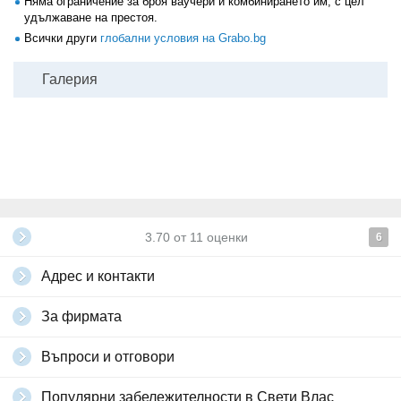
Няма ограничение за броя ваучери и комбинирането им, с цел
удължаване на престоя.
Всички други
глобални условия на Grabo.bg
Галерия
3.70
от
11
оценки
6
Адрес и контакти
За фирмата
Въпроси и отговори
Популярни забележителности в Свети Влас