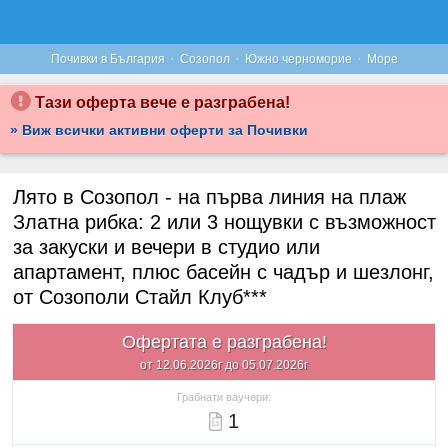
·
·
·
Почивки в България
Созопол
Южно черноморие
Море
Тази оферта вече е разграбена!
» Виж всички активни оферти за Почивки
Лято в Созопол - на първа линия на плаж
Златна рибка: 2 или 3 нощувки с възможност
за закуски и вечери в студио или
апартамент, плюс басейн с чадър и шезлонг,
от Созополи Стайл Клуб***
Офертата е разграбена!
от 12.06.2026г до 05.07.2026г
Грабнати ваучери:
1