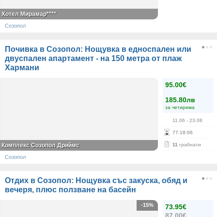
Хотел Мирамар****
Созопол
Почивка в Созопол: Нощувка в едноспален или
двуспален апартамент - на 150 метра от плаж
Хармани
95.00€
185.80лв
за четирима
11.06
- 23.08
77
:
18
:
06
Комплекс Созопол Дриймс
11
грабнати
Созопол
Отдих в Созопол: Нощувка със закуска, обяд и
вечеря, плюс ползване на басейн
-15%
73.95€
87.00€