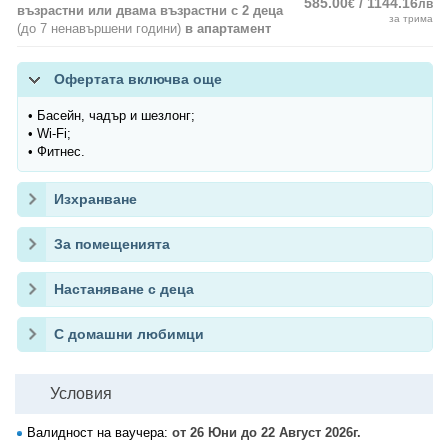
585.00
/ 1144.16
€
лв
възрастни или двама възрастни с 2 деца
за трима
(до 7 ненавършени години)
в апартамент
Офертата включва още
• Басейн, чадър и шезлонг;
• Wi-Fi;
• Фитнес.
Изхранване
За помещенията
Настаняване с деца
С домашни любимци
Условия
Валидност на ваучера:
от 26 Юни до 22 Август 2026г.