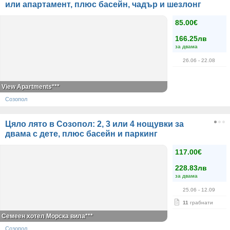
или апартамент, плюс басейн, чадър и шезлонг
85.00€
166.25лв
за двама
26.06
- 22.08
View Apartments***
Созопол
Цяло лято в Созопол: 2, 3 или 4 нощувки за
двама с дете, плюс басейн и паркинг
117.00€
228.83лв
за двама
25.06
- 12.09
11
грабнати
Семеен хотел Морска вила***
Созопол