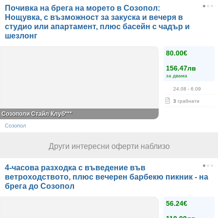
Почивка на брега на морето в Созопол:
Нощувка, с възможност за закуска и вечеря в
студио или апартамент, плюс басейн с чадър и
шезлонг
80.00€
156.47лв
за двама
24.08
- 6.09
3
грабнати
Созополи Стайл Клуб***
Созопол
Други интересни оферти наблизо
4-часова разходка с въведение във
ветроходството, плюс вечерен барбекю пикник - на
брега до Созопол
56.24€