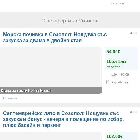
Созопол
Още оферти за Созопол
Морска почивка в Созопол: Нощувка със
закуска за двама в двойна стая
54.00€
105.61лв
за двама
1.04
- 30.09
9
грабнати
Къща за гости Polina Beach
Созопол
Септемврийско лято в Созопол: Нощувка със
закуска и бонус - вечеря в помещение по избор,
плюс басейн и паркинг
102.00€