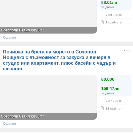
88.01лв
за двама
7.09
- 20.09
6
грабнати
Созополи Стайл Клуб***
Созопол
Почивка на брега на морето в Созопол:
Нощувка с възможност за закуска и вечеря в
студио или апартамент, плюс басейн с чадър и
шезлонг
80.00€
156.47лв
за двама
7.07
- 23.08
19
грабнати
Созополи Стайл Клуб***
Созопол