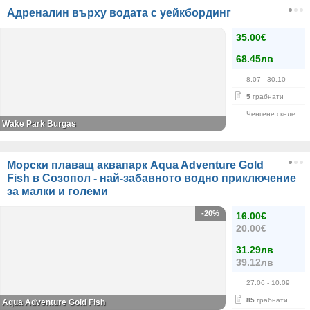
Адреналин върху водата с уейкбординг
35.00€
68.45лв
8.07
- 30.10
5
грабнати
Ченгене скеле
Wake Park Burgas
Морски плаващ аквапарк Aqua Adventure Gold
Fish в Созопол - най-забавното водно приключение
за малки и големи
-20%
16.00€
20.00€
31.29лв
39.12лв
27.06
- 10.09
85
грабнати
Aqua Adventure Gold Fish