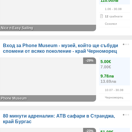
110.00лв
1.06
- 30.08
12
грабнати
Созопол
Nice n Easy Sailing
Вход за Phone Museum - музей, който ще събуди
спомени от всяко поколение - край Черноморец
-29%
5.00€
7.00€
9.78лв
13.69лв
10.07
- 30.08
Черноморец
Phone Museum
80 минути адреналин: АТB сафари в Странджа,
край Бургас
-23%