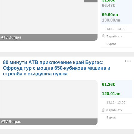
51.08€
66.47€
99.90лв
130.00лв
13.12
- 13.09
5
грабнати
ATV Burgas
Бургас
80 минути АТВ приключение край Бургас:
Офроуд тур с мощна 650-кубикова машина и
стрелба с въздушна пушка
61.36€
120.01лв
13.12
- 13.09
8
грабнати
Бургас
ATV Burgas