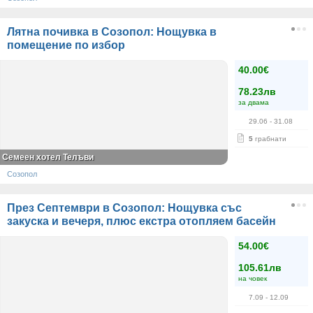
Лятна почивка в Созопол: Нощувка в
помещение по избор
40.00€
78.23лв
за двама
29.06
- 31.08
5
грабнати
Семеен хотел Телъви
Созопол
През Септември в Созопол: Нощувка със
закуска и вечеря, плюс екстра отопляем басейн
54.00€
105.61лв
на човек
7.09
- 12.09