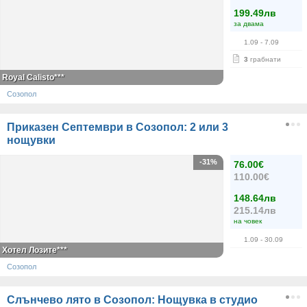
199.49лв
за двама
1.09
- 7.09
3
грабнати
Royal Calisto***
Созопол
Приказен Септември в Созопол: 2 или 3
нощувки
-31%
76.00€
110.00€
148.64лв
215.14лв
на човек
1.09
- 30.09
Хотел Лозите***
Созопол
Слънчево лято в Созопол: Нощувка в студио