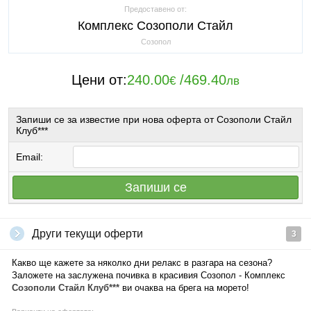
Предоставено от:
Комплекс Созополи Стайл
Созопол
Цени от:
240.00
/
469.40
€
лв
Запиши се за известие при нова оферта от Созополи Стайл
Клуб***
Email:
Запиши се
Други текущи оферти
3
Какво ще кажете за няколко дни релакс в разгара на сезона?
Заложете на заслужена почивка в красивия Созопол - Комплекс
Созополи Стайл Клуб***
ви очаква на брега на морето!