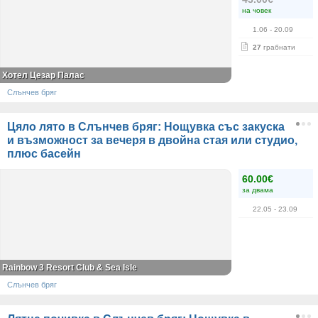
на човек
1.06
- 20.09
27
грабнати
Хотел Цезар Палас
Слънчев бряг
Цяло лято в Слънчев бряг: Нощувка със закуска
и възможност за вечеря в двойна стая или студио,
плюс басейн
60.00€
за двама
22.05
- 23.09
Rainbow 3 Resort Club & Sea Isle
Слънчев бряг