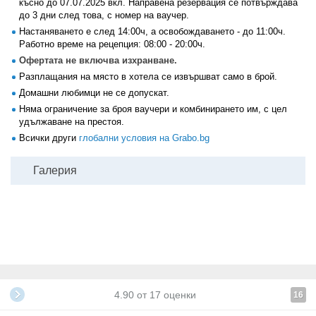
късно до 07.07.2025 вкл. Направена резервация се потвърждава
до 3 дни след това, с номер на ваучер.
Настаняването е след 14:00ч, а освобождаването - до 11:00ч.
Работно време на рецепция: 08:00 - 20:00ч.
Офертата не включва изхранване.
Разплащания на място в хотела се извършват само в брой.
Домашни любимци не се допускат.
Няма ограничение за броя ваучери и комбинирането им, с цел
удължаване на престоя.
Всички други
глобални условия на Grabo.bg
Галерия
4.90
от
17
оценки
16