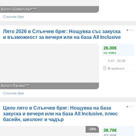
Хотел Golden Ina****
Слънчев бряг
Лято 2026 в Слънчев бряг: Нощувка със закуска
и възможност за вечеря или на база All Inclusive
26.00€
на човек
5.07
- 30.09
8
грабнати
Хотел Палма***
Слънчев бряг
Цяло лято в Слънчев бряг: Нощувка на база
закуска и вечеря или на база All Inclusive, плюс
басейн, шезлонг и чадър
-10%
38.70€
43.00€