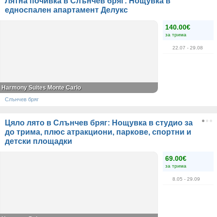
Лятна почивка в Слънчев бряг: Нощувка в
едноспален апартамент Делукс
140.00€
за трима
22.07
- 29.08
Harmony Suites Monte Carlo
Слънчев бряг
Цяло лято в Слънчев бряг: Нощувка в студио за
до трима, плюс атракциони, паркове, спортни и
детски площадки
69.00€
за трима
8.05
- 29.09