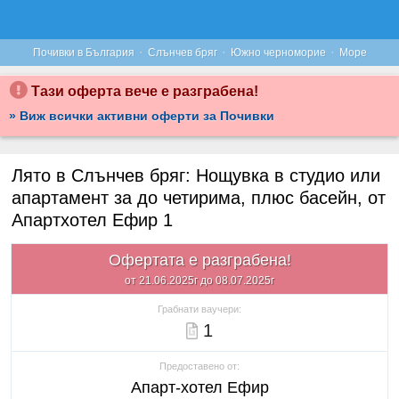
·
·
·
Почивки в България
Слънчев бряг
Южно черноморие
Море
Тази оферта вече е разграбена!
» Виж всички активни оферти за Почивки
Лято в Слънчев бряг: Нощувка в студио или
апартамент за до четирима, плюс басейн, от
Апартхотел Ефир 1
Офертата е разграбена!
от 21.06.2025г до 08.07.2025г
Грабнати ваучери:
1
Предоставено от:
Апарт-хотел Ефир