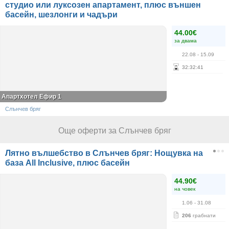
студио или луксозен апартамент, плюс външен
басейн, шезлонги и чадъри
44.00€
за двама
22.08
- 15.09
32
:
32
:
41
Апартхотел Ефир 1
Слънчев бряг
Още оферти за Слънчев бряг
Лятно вълшебство в Слънчев бряг: Нощувка на
база All Inclusive, плюс басейн
44.90€
на човек
1.06
- 31.08
206
грабнати