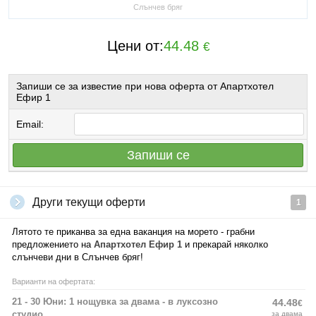
Слънчев бряг
Цени от:
44.48
€
Запиши се за известие при нова оферта от Апартхотел
Ефир 1
Email:
Запиши се
Други текущи оферти
1
Лятото те приканва за една ваканция на морето - грабни
предложението на
Апартхотел Ефир 1
и прекарай няколко
слънчеви дни в Слънчев бряг!
Варианти на офертата:
21 - 30 Юни: 1 нощувка за двама - в луксозно
44.48
€
студио
за двама