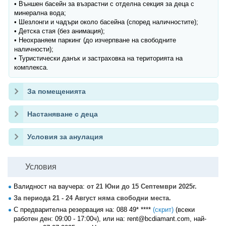
• Външен басейн за възрастни с отделна секция за деца с
минерална вода;
• Шезлонги и чадъри около басейна (според наличностите);
• Детска стая (без анимация);
• Неохраняем паркинг (до изчерпване на свободните
наличности);
• Туристически данък и застраховка на територията на
комплекса.
За помещенията
Настаняване с деца
Условия за анулация
Условия
Валидност на ваучера:
от 21 Юни до 15 Септември 2025г.
За периода 21 - 24 Август няма свободни места.
С предварителна резервация на:
088 49* ****
(скрит)
(всеки
работен ден: 09:00 - 17:00ч), или на: rent@bcdiamant.com, най-