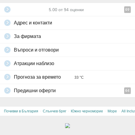
5.00
от
94
оценки
69
Адрес и контакти
За фирмата
Въпроси и отговори
Атракции наблизо
Прогноза за времето
33 °C
Предишни оферти
64
·
·
·
·
Почивки в България
Слънчев бряг
Южно черноморие
Море
All Inclu