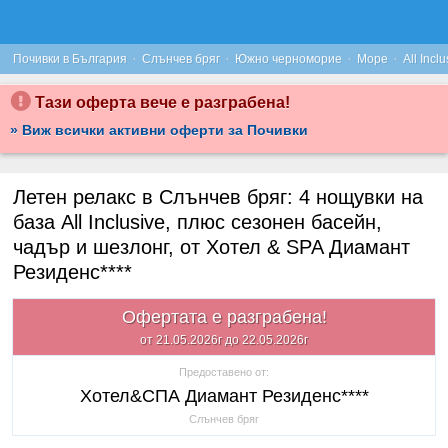
·
·
·
·
Почивки в България
Слънчев бряг
Южно черноморие
Море
All Inclu
Тази оферта вече е разграбена!
» Виж всички активни оферти за Почивки
Летен релакс в Слънчев бряг: 4 нощувки на
база All Inclusive, плюс сезонен басейн,
чадър и шезлонг, от Хотел & SPA Диамант
Резиденс****
Офертата е разграбена!
от 21.05.2026г до 22.05.2026г
Предоставено от:
Хотел&СПА Диамант Резиденс****
Слънчев бряг