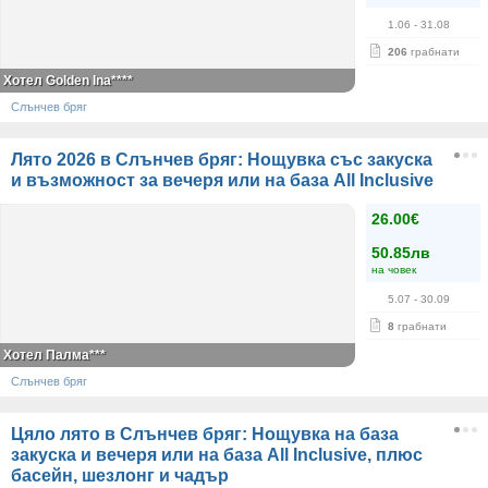
1.06
- 31.08
206
грабнати
Хотел Golden Ina****
Слънчев бряг
Лято 2026 в Слънчев бряг: Нощувка със закуска
и възможност за вечеря или на база All Inclusive
26.00€
50.85лв
на човек
5.07
- 30.09
8
грабнати
Хотел Палма***
Слънчев бряг
Цяло лято в Слънчев бряг: Нощувка на база
закуска и вечеря или на база All Inclusive, плюс
басейн, шезлонг и чадър