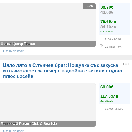
-10%
38.70€
43.00€
75.69лв
84.10лв
на човек
1.06
- 20.09
Хотел Цезар Палас
27
грабнати
Слънчев бряг
Цяло лято в Слънчев бряг: Нощувка със закуска
и възможност за вечеря в двойна стая или студио,
плюс басейн
60.00€
117.35лв
за двама
22.05
- 23.09
Rainbow 3 Resort Club & Sea Isle
Слънчев бряг