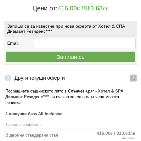
Цени от:
416.00
/
813.63
€
лв
Запиши се за известие при нова оферта от Хотел & СПА
Диамант Резиденс****
Email:
Запиши се
Други текущи оферти
1
Посрещнете същинското лято в Слънчев бряг -
Хотел & SPA
Диамант Резиденс****
ви очаква за една слънчева морска
почивка!
4 нощувки база All Inclusivе
:
Варианти на офертата:
416.00
/ 813.63
€
лв
В двойна стандартна стая
на човек