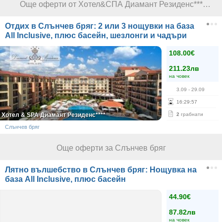
Още оферти от Хотел&СПА Диамант Резиденс****
Отдих в Слънчев бряг: 2 или 3 нощувки на база
All Inclusive, плюс басейн, шезлонги и чадъри
108.00€
211.23лв
на човек
3.09
- 29.09
16
:
29
:
57
Хотел & SPA Диамант Резиденс****
2
грабнати
Слънчев бряг
Още оферти за Слънчев бряг
Лятно вълшебство в Слънчев бряг: Нощувка на
база All Inclusive, плюс басейн
44.90€
87.82лв
на човек