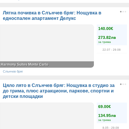
Лятна почивка в Слънчев бряг: Нощувка в
едноспален апартамент Делукс
140.00€
273.82лв
за трима
22.07
- 29.08
Harmony Suites Monte Carlo
Слънчев бряг
Цяло лято в Слънчев бряг: Нощувка в студио за
до трима, плюс атракциони, паркове, спортни и
детски площадки
69.00€
134.95лв
за трима
8.05
- 29.09