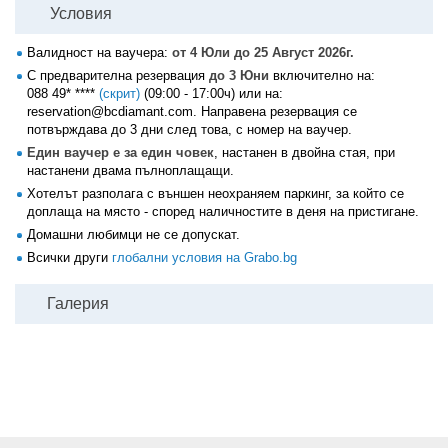
Условия
Валидност на ваучера:
от 4 Юли до 25 Август 2026г.
С предварителна резервация
до 3 Юни
включително на:
088 49* ****
(скрит)
(09:00 - 17:00ч) или на:
reservation@bcdiamant.com. Направена резервация се
потвърждава до 3 дни след това, с номер на ваучер.
Един ваучер е за един човек
, настанен в двойна стая, при
настанени двама пълноплащащи.
Хотелът разполага с външен неохраняем паркинг, за който се
доплаща на място - според наличностите в деня на пристигане.
Домашни любимци не се допускат.
Всички други
глобални условия на Grabo.bg
Галерия