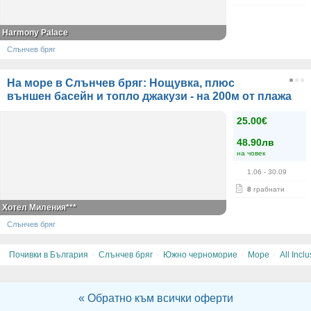
Harmony Palace
Слънчев бряг
На море в Слънчев бряг: Нощувка, плюс
външен басейн и топло джакузи - на 200м от плажа
25.00€
48.90лв
на човек
1.06
- 30.09
8
грабнати
Хотел Миления***
Слънчев бряг
·
·
·
·
Почивки в България
Слънчев бряг
Южно черноморие
Море
All Inclu
« Обратно към всички оферти