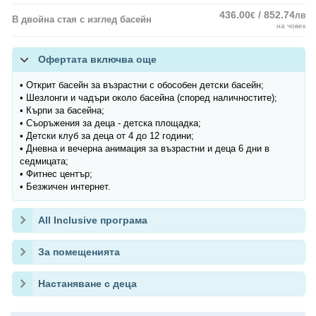
436.00
/ 852.74
€
лв
В двойна стая с изглед басейн
на човек
Офертата включва още
• Открит басейн за възрастни с обособен детски басейн;
• Шезлонги и чадъри около басейна (според наличностите);
• Кърпи за басейна;
• Съоръжения за деца - детска площадка;
• Детски клуб за деца от 4 до 12 години;
• Дневна и вечерна анимация за възрастни и деца 6 дни в
седмицата;
• Фитнес център;
• Безжичен интернет.
All Inclusive програма
За помещенията
Настаняване с деца