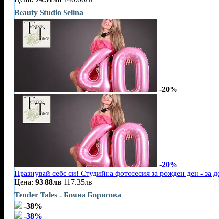
Beauty Studio Selina
-20%
-20%
Празнувай себе си! Студийна фотосесия за рожден ден - за 
Цена:
93.88лв
117.35лв
Tender Tales - Бояна Борисова
-38%
-38%