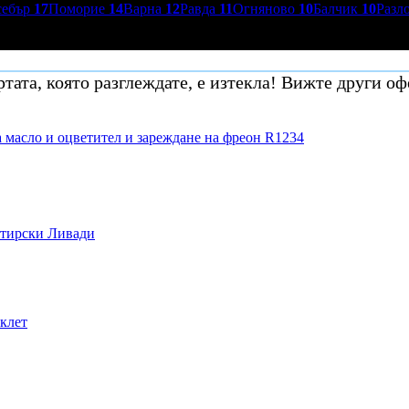
себър
17
Поморие
14
Варна
12
Равда
11
Огняново
10
Балчик
10
Разл
тата, която разглеждате, е изтекла! Вижте други оф
 масло и оцветител и зареждане на фреон R1234
стирски Ливади
иклет