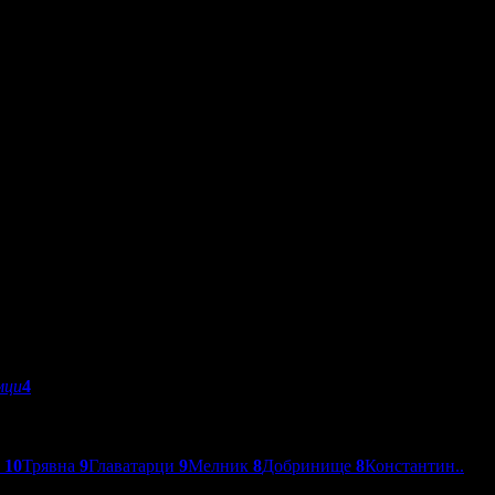
мци
4
о
10
Трявна
9
Главатарци
9
Мелник
8
Добринище
8
Константин..