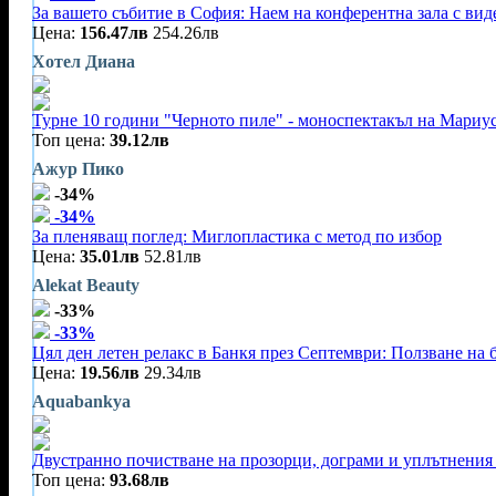
За вашето събитие в София: Наем на конферентна зала с видео
Цена:
156.47лв
254.26лв
Хотел Диана
Турне 10 години "Черното пиле" - моноспектакъл на Мариу
Топ цена:
39.12лв
Ажур Пико
-34%
-34%
За пленяващ поглед: Миглопластика с метод по избор
Цена:
35.01лв
52.81лв
Alekat Beauty
-33%
-33%
Цял ден летен релакс в Банкя през Септември: Ползване на 
Цена:
19.56лв
29.34лв
Aquabankya
Двустранно почистване на прозорци, дограми и уплътнения 
Топ цена:
93.68лв