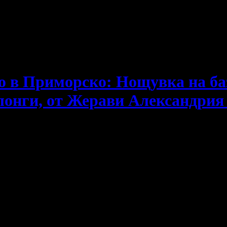
е пропускаш новите оферти!
 в Приморско: Нощувка на база
злонги, от Жерави Александрия