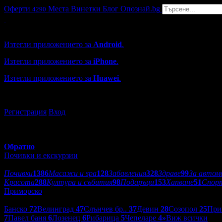
Оферти
Места
Винетки
Блог
Опознай.bg
4290
Grabo мобилна версия
Изтегли приложението за
Android
.
Изтегли приложението за
iPhone
.
Изтегли приложението за
Huawei
.
...или отвори
grabo.bg
Регистрация
Вход
Обратно
Почивки и екскурзии
Категории оферти:
Почивки
1386
Масажи и spa
128
Забавления
328
Здраве
99
За автом
Красота
288
Култура и събития
98
Подаръци
153
Хапване
51
Спор
Приморско
Дестинации:
Банско
72
Велинград
47
Слънчев бр..
37
Девин
28
Созопол
25
При
7
Павел баня
6
Лозенец
6
Рибарица
5
Чепеларе
4
»
Виж всички