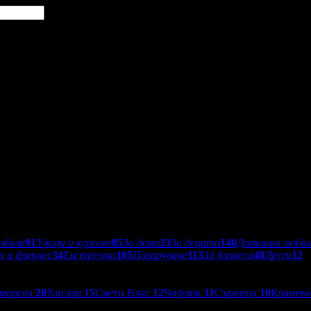
обила
91
Уроци и курсове
85
За дома
23
За децата
140
Домашни люби
т и фитнес
34
Екстремни
105
Пазаруване
113
За бизнеса
40
Други
12
морско
20
Хисаря
15
Свети Влас
12
Чифлик
11
Сърница
10
Кранев