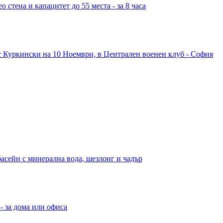
 стена и капацитет до 55 места - за 8 часа
с Куркински на 10 Ноември, в Централен военен клуб - София
басейн с минерална вода, шезлонг и чадър
- за дома или офиса