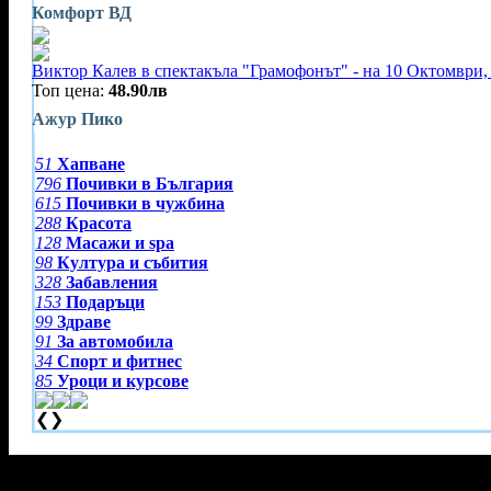
Комфорт ВД
Виктор Калев в спектакъла "Грамофонът" - на 10 Октомври, 
Топ цена:
48.90лв
Ажур Пико
51
Хапване
796
Почивки в България
615
Почивки в чужбина
288
Красота
128
Масажи и spa
98
Култура и събития
328
Забавления
153
Подаръци
99
Здраве
91
За автомобила
34
Спорт и фитнес
85
Уроци и курсове
❮
❯
Тази оферта вече е разграбена!