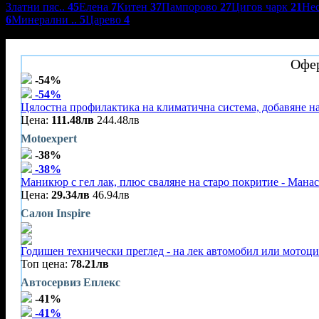
Златни пяс..
45
Елена
7
Китен
37
Пампорово
27
Цигов чарк
21
Не
6
Минерални ..
5
Царево
4
Жерави Александрия Клуб 4*
Офер
-54%
-54%
Цялостна профилактика на климатична система, добавяне на
Цена:
111.48лв
244.48лв
Motoexpert
-38%
-38%
Маникюр с гел лак, плюс сваляне на старо покритие - Мана
Цена:
29.34лв
46.94лв
Салон Inspire
Годишен технически преглед - на лек автомобил или мотоц
Топ цена:
78.21лв
Автосервиз Еплекс
-41%
-41%