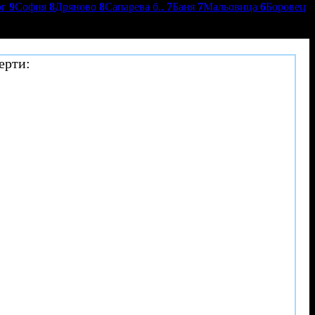
ог
9
София
8
Дряново
8
Сапарева б..
7
Баня
7
Мальовица
6
Боровец
ерти: