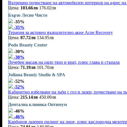
Вътрешно почистване на автомобилен интериор на адрес на 
Цена:
103.66лв
176.02лв
Бързо Лесно Чисто
-35%
-35%
Терапия за активно възпалително акне Acne Recovery
Цена:
87.72лв
134.95лв
Podo Beauty Center
-30%
-30%
Лечебен масаж на цяло тяло и врат, плюс глава и стъпала
Цена:
71.19лв
101.70лв
Juliana Beauty Studio & SPA
-52%
-52%
Kабинетно избелване на зъби с гел и лазер, почистване на зъ
Цена:
215.14лв
450.00лв
Дентална клиника Оптимум
-46%
-46%
Карбонов лазерен пилинг на лице, плюс кислородна мезоте
Цена:
74.91лв
140.00лв