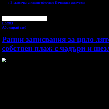
» Виж всички активни оферти за Почивки и екскурзии
За малко изпусна тази оферта!
Абонирай се по e-mail, за да н
Твоят e-mail:
Оферти за град:
София
Абонирай ме!
Ранни записвания за цяло лято
собствен плаж с чадъри и ше