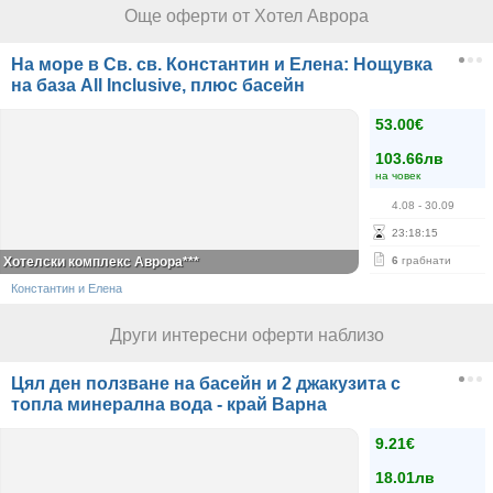
Още оферти от Хотел Аврора
На море в Св. св. Константин и Елена: Нощувка
на база All Inclusive, плюс басейн
53.00€
103.66лв
на човек
4.08
- 30.09
23
:
18
:
15
Хотелски комплекс Аврора***
6
грабнати
Константин и Елена
Други интересни оферти наблизо
Цял ден ползване на басейн и 2 джакузита с
топла минерална вода - край Варна
9.21€
18.01лв