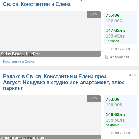
Св. св. Константин и Елена
-26%
75.48€
102.00€
147.63лв
199.49лв
на човек
15.07
- 23.08
Sirius Beach Hotel****
47
грабнати
Константин и Елена
Релакс в Св. св. Константин и Елена през
Август: Нощувка в студио или апартамент, плюс
паркинг
-25%
75.00€
100.00€
146.69лв
195.58лв
за двама
13.08
- 31.08
Апартаменти Фантазия