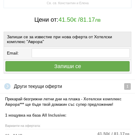
Св. св. Константин и Елена
Цени от:
41.50
/
81.17
€
лв
Запиши се за известие при нова оферта от Хотелски
комплекс "Аврора"
Email:
Запиши се
Други текущи оферти
1
Прекарай безгрижни летни дни на плажа -
Хотелски комплекс
Аврора***
ще бъде твой домакин със супер предложение!
1 нощувка на база All Inclusive:
Варианти на офертата:
41.50
/ 81.17
€
лв