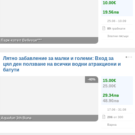
10.00€
19.56лв
25.06
- 10.09
89
грабнати
Златни пясъци
Парк-хотел Bellevue***
Лятно забавление за малки и големи: Вход за
цял ден ползване на всички водни атракциони и
батути
-40%
15.00€
25.00€
29.34лв
48.90лв
17.06
- 31.08
206
от 300
Aquafun 3th Buna
Варна