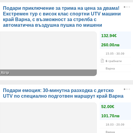
Подари приключение за трима на цена за двама!
Екстремен тур с висок клас спортни UTV машини
край Варна, с възможност за стрелба с
автоматична въздушна пушка по мишени
132.94€
260.00лв
15.05
- 30.09
6
грабнати
Варна
Xtrip
Подари емоция: 30-минутна разходка с детско
UTV по специално подготвен маршрут край Варна
52.00€
101.70лв
18.03
- 20.09
Варна