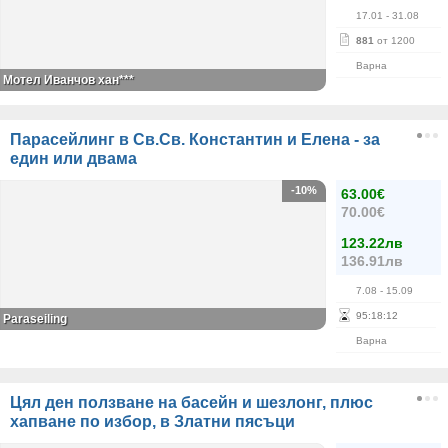
17.01
- 31.08
881
от 1200
Варна
Мотел Иванчов хан***
Парасейлинг в Св.Св. Константин и Елена - за
един или двама
-10%
63.00€
70.00€
123.22лв
136.91лв
7.08
- 15.09
95
:
18
:
11
Paraseiling
Варна
Цял ден ползване на басейн и шезлонг, плюс
хапване по избор, в Златни пясъци