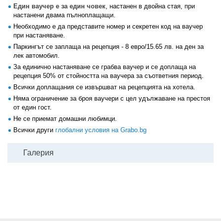
Един ваучер е за един човек
, настанен в двойна стая, при
настанени двама пълноплащащи.
Необходимо е да представите номер и секретен код на ваучер
при настаняване.
Паркингът се заплаща на рецепция - 8 евро/15.65 лв. на ден за
лек автомобил.
За единично настаняване се грабва ваучер и се доплаща на
рецепция 50% от стойността на ваучера за съответния период.
Всички доплащания се извършват на рецепцията на хотела.
Няма ограничение за броя ваучери с цел удължаване на престоя
от един гост.
Не се приемат домашни любимци.
Всички други
глобални условия на Grabo.bg
Галерия