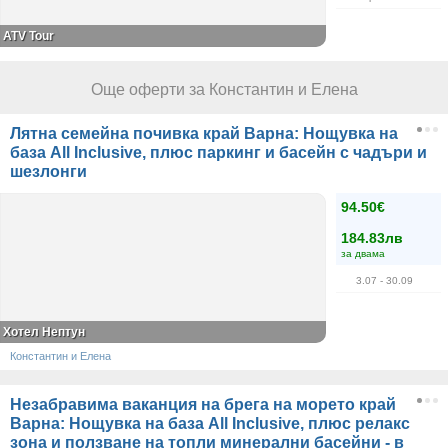
ATV Tour
Още оферти за Константин и Елена
Лятна семейна почивка край Варна: Нощувка на
база All Inclusive, плюс паркинг и басейн с чадъри и
шезлонги
94.50€
184.83лв
за двама
3.07
- 30.09
Хотел Нептун
Константин и Елена
Незабравима ваканция на брега на морето край
Варна: Нощувка на база All Inclusive, плюс релакс
зона и ползване на топли минерални басейни - в