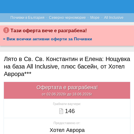
·
·
·
Почивки в България
Северно черноморие
Море
All Inclusive
Тази оферта вече е разграбена!
» Виж всички активни оферти за Почивки
Лято в Св. Св. Константин и Елена: Нощувка
на база All Inclusive, плюс басейн, от Хотел
Аврора***
Офертата е разграбена!
от 02.06.2026г до 18.06.2026г
Грабнати ваучери:
146
Предоставено от:
Хотел Аврора