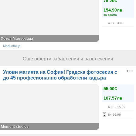
79.20€
154.90лв
за двама
4.07
- 3.09
Хотел Мальовица
Мальовица
Още оферти забавления и развлечения
Улови магията на София! Градска фотосесия с
до 45 професионално обработени кадъра
55.00€
107.57лв
6.08
- 15.09
84
:
56
:
06
Moment studios