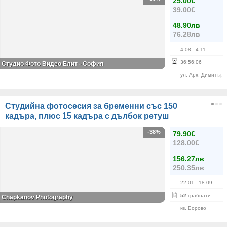
25.00€
39.00€
48.90лв
76.28лв
4.08
- 4.11
36
:
56
:
06
Студио Фото Видео Елит - София
ул. Арх. Димитър 
Студийна фотосесия за бременни със 150
кадъра, плюс 15 кадъра с дълбок ретуш
-38%
79.90€
128.00€
156.27лв
250.35лв
22.01
- 18.09
52
грабнати
Chapkanov Photography
кв. Борово