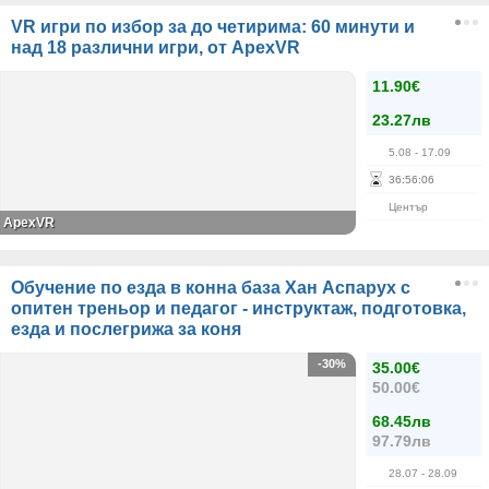
VR игри по избор за до четирима: 60 минути и
над 18 различни игри, от ApexVR
11.90€
23.27лв
5.08
- 17.09
36
:
56
:
06
Център
ApexVR
Обучение по езда в конна база Хан Аспарух с
опитен треньор и педагог - инструктаж, подготовка,
езда и послегрижа за коня
-30%
35.00€
50.00€
68.45лв
97.79лв
28.07
- 28.09