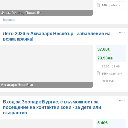
148
грабнати
Феста Уинтър Палас 5*
Боровец
Лято 2026 в Аквапарк Несебър - забавление на
всяка крачка!
37.80€
73.93лв
25.05
- 13.09
3564
грабнати
Несебър
Аквапарк Несебър
Вход за Зоопарк Бургас, с възможност за
посещение на контактни зони - за дете или
възрастен
5.40€