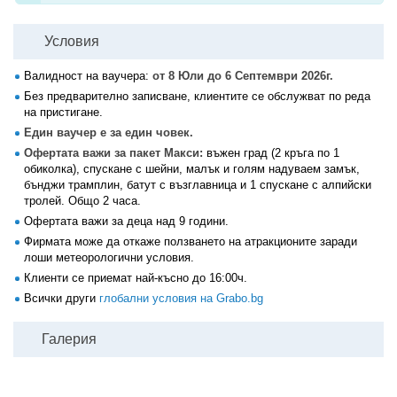
Условия
Валидност на ваучера:
от 8 Юли до 6 Септември 2026г.
Без предварително записване, клиентите се обслужват по реда
на пристигане.
Един ваучер е за един човек.
Офертата важи за пакет Макси:
въжен град (2 кръга по 1
обиколка), спускане с шейни, малък и голям надуваем замък,
бънджи трамплин, батут с възглавница и 1 спускане с алпийски
тролей. Общо 2 часа.
Офертата важи за деца над 9 години.
Фирмата може да откаже ползването на атракционите заради
лоши метеорологични условия.
Клиенти се приемат най-късно до 16:00ч.
Всички други
глобални условия на Grabo.bg
Галерия