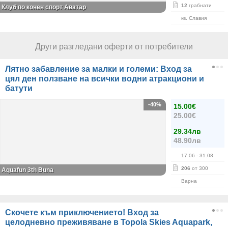
12
грабнати
Клуб по конен спорт Аватар
кв. Славия
Други разгледани оферти от потребители
Лятно забавление за малки и големи: Вход за
цял ден ползване на всички водни атракциони и
батути
-40%
15.00€
25.00€
29.34лв
48.90лв
17.06
- 31.08
206
от 300
Aquafun 3th Buna
Варна
Скочете към приключението! Вход за
целодневно преживяване в Topola Skies Aquapark,