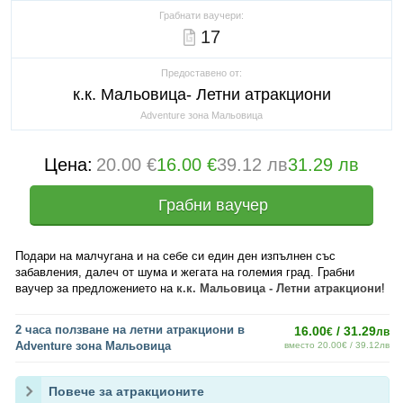
Грабнати ваучери:
17
Предоставено от:
к.к. Мальовица- Летни атракциони
Adventure зона Мальовица
Цена:
20.00 €
16.00 €
39.12 лв
31.29 лв
Грабни ваучер
Подари на малчугана и на себе си един ден изпълнен със
забавления, далеч от шума и жегата на големия град. Грабни
ваучер за предложението на
к.к. Мальовица - Летни атракциони
!
2 часа ползване на летни атракциони в
16.00
/ 31.29
€
лв
Adventure зона Мальовица
вместо 20.00€ / 39.12лв
Повече за атракционите