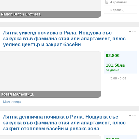
4
грабнати
Боровец
Ranch Butch Brothers
Лятна уикенд почивка в Рила: Нощувка със
закуска във фамилна стая или апартамент, плюс
уелнес център и закрит басейн
92.80€
181.50лв
за двама
5.08
- 5.09
Хотел Мальовица
Мальовица
Лятна делнична почивка в Рила: Нощувка със
закуска във фамилна стая или апартамент, плюс
закрит отопляем басейн и релакс зона