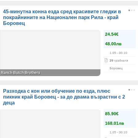
45-минутна конна езда сред красивите гледки в
покрайнините на Национален парк Рила - край
Боровец
24.54€
48.00лв
1.05
- 30.10
29
грабнати
Боровец
Ranch Butch Brothers
Разходка с кон или обучение по езда, плюс
пикник край Боровец - за до двама възрастни с 2
деца
85.90€
168.01лв
1.05
- 30.10