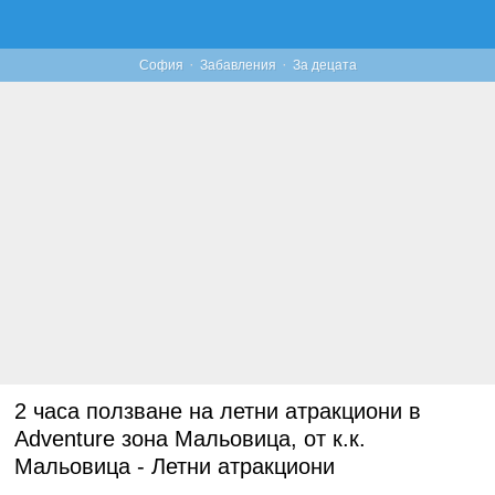
2 ЧАСА ПОЛЗВАНЕ НА ЛЕТНИ АТРАКЦИОНИ В ADVENTURE ЗОНА МАЛЬОВИЦА, ОТ К.К. МАЛЬОВИЦА - ЛЕТНИ АТРАКЦИОНИ
·
·
София
Забавления
За децата
2 часа ползване на летни атракциони в
Adventure зона Мальовица, от к.к.
Мальовица - Летни атракциони