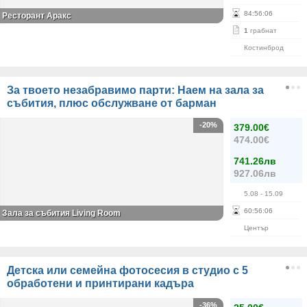
84
:
56
:
06
Ресторант Аракс
1
грабнат
Костинброд
За твоето незабравимо парти: Наем на зала за
събития, плюс обслужване от барман
-20%
379.00€
474.00€
741.26лв
927.06лв
5.08
- 15.09
60
:
56
:
06
Зала за събития Living Room
Център
Детска или семейна фотосесия в студио с 5
обработени и принтирани кадъра
-36%