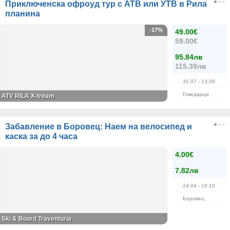
Приключенска офроуд тур с АТВ или УТВ в Рила
планина
-17%
49.00€
59.00€
95.84лв
115.39лв
31.07
- 13.09
Говедарци
ATV RILA X-tream
Забавление в Боровец: Наем на велосипед и
каска за до 4 часа
4.00€
7.82лв
24.04
- 16.10
Боровец
Ski & Board Traventuria