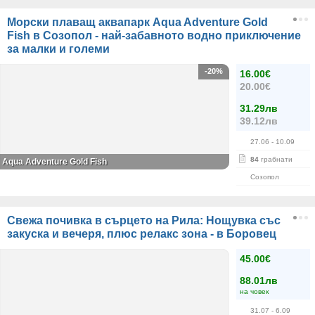
Морски плаващ аквапарк Aqua Adventure Gold
Fish в Созопол - най-забавното водно приключение
за малки и големи
-20%
16.00€
20.00€
31.29лв
39.12лв
27.06
- 10.09
84
грабнати
Aqua Adventure Gold Fish
Созопол
Свежа почивка в сърцето на Рила: Нощувка със
закуска и вечеря, плюс релакс зона - в Боровец
45.00€
88.01лв
на човек
31.07
- 6.09