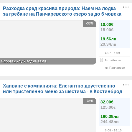
Разходка сред красива природа: Наем на лодка
за гребане на Панчаревското езеро за до 6 човека
-33%
10.00€
15.00€
19.56лв
29.34лв
4.07
- 6.09
6
грабнати
Спортен клуб Водна земя
кв. Панчарево
Хапване с компанията: Елегантно двустепенно
или тристепенно меню за шестима - в Костинброд
-34%
82.00€
125.00€
160.38лв
244.48лв
6.08
- 19.10