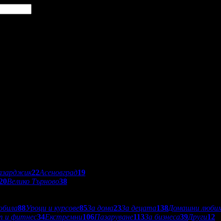
азарджик
22
Асеновград
19
20
Велико Търново
38
обила
88
Уроци и курсове
85
За дома
23
За децата
138
Домашни люби
т и фитнес
34
Екстремни
106
Пазаруване
113
За бизнеса
39
Други
12