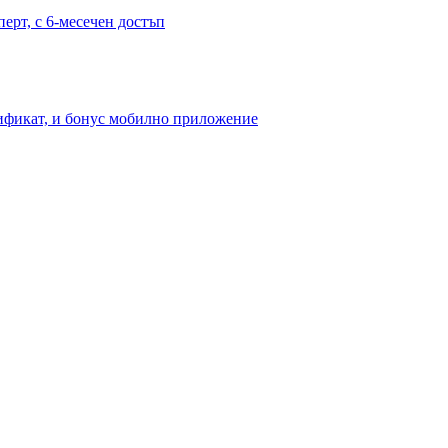
перт, с 6-месечен достъп
тификат, и бонус мобилно приложение