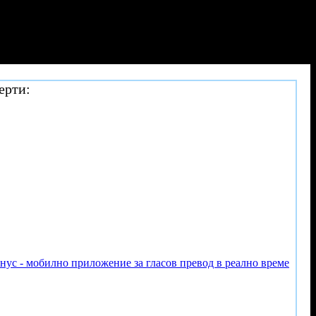
ерти:
онус - мобилно приложение за гласов превод в реално време