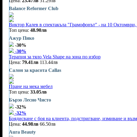
Цена:
23.47лв
31.29лв
Balance Reformer Club
Виктор Калев в спектакъла "Грамофонът" - на 10 Октомври, 
Топ цена:
48.90лв
Ажур Пико
-30%
-30%
Терапия за тяло Vela Shape на зона по избор
Цена:
79.41лв
113.44лв
Салон за красота Callas
Пране на мека мебел
Топ цена:
33.05лв
Бързо Лесно Чисто
-32%
-32%
Боядисване с боя на клиента, подстригване, измиване и въз
Цена:
44.98лв
66.50лв
Aura Beauty