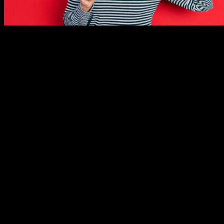
На кое ниво сте стъпили или целите в немския език?
Urocite
ще 
Онлайн курс по немски език:
Варианти на офертата:
С 4-месечен достъп до системата за нива А1 и А2
4.50
/8.80
€
лв
С 4-месечен достъп до системата за нива B1 и B2
4.90
/9.58
€
лв
С 6-месечен достъп до системата за нива А1 и А2
6.90
/13.50
€
л
С 6-месечен достъп до системата за нива B1 и B2
8.90
/17.41
€
л
За курса
С всеки грабнат от Вас от ваучер, според избрания от Вас език
Онлайн обучението протича изцяло в интернет платформата на Ur
достъп до всички уроци и материали, съдържащи се в курсовете
платформата на Urocite се влиза чрез потребителско име и парол
За всяко отделно ниво от съответния език получавате
:
• Самостоятелен профил в иновативна онлайн платформа на Uroc
и пълен достъп до всички уроци и материали, съдържащи се в к
• Всяко ниво от усвояването на езика съдържа минимум 14 тем
наученото;