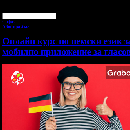
За малко изпусна тази оферта!
Абонирай се по e-mail, за да н
Твоят e-mail:
Оферти за град:
София
Абонирай ме!
Онлайн курс по немски език за
мобилно приложение за гласов 