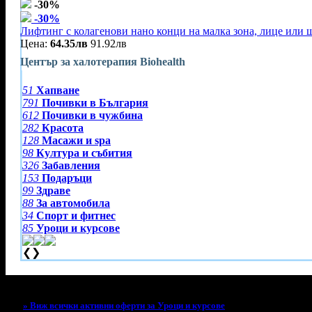
-30%
-30%
Лифтинг с колагенови нано конци на малка зона, лице или 
Цена:
64.35лв
91.92лв
Център за халотерапия Biohealth
51
Хапване
791
Почивки в България
612
Почивки в чужбина
282
Красота
128
Масажи и spa
98
Култура и събития
326
Забавления
153
Подаръци
99
Здраве
88
За автомобила
34
Спорт и фитнес
85
Уроци и курсове
❮
❯
Тази оферта вече е разграбена!
» Виж всички активни оферти за Уроци и курсове