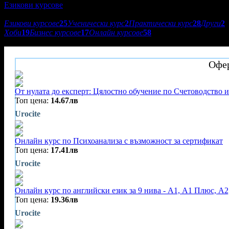
Езикови курсове
Подкатегории:
Езикови курсове
25
Ученически курс
2
Практически курс
28
Други
2
Хоби
19
Бизнес курсове
17
Онлайн курсове
58
Urocite
Офер
От нулата до експерт: Цялостно обучение по Счетоводство и
Топ цена:
14.67лв
Urocite
Онлайн курс по Психоанализа с възможност за сертификат
Топ цена:
17.41лв
Urocite
Онлайн курс по английски език за 9 нива - А1, A1 Плюс, А2
Топ цена:
19.36лв
Urocite