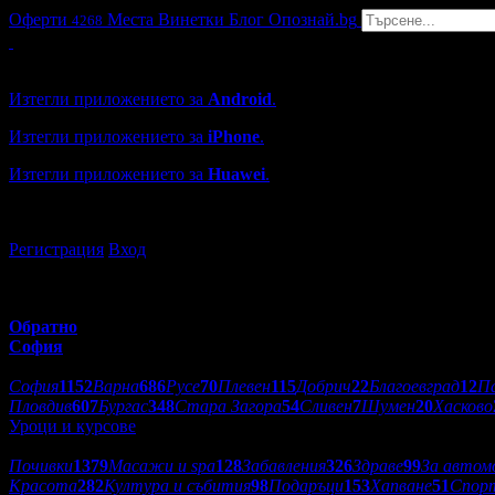
Оферти
Места
Винетки
Блог
Опознай.bg
4268
Grabo мобилна версия
Изтегли приложението за
Android
.
Изтегли приложението за
iPhone
.
Изтегли приложението за
Huawei
.
...или отвори
grabo.bg
Регистрация
Вход
Обратно
София
Избери друг град:
София
1152
Варна
686
Русе
70
Плевен
115
Добрич
22
Благоевград
12
П
Пловдив
607
Бургас
348
Стара Загора
54
Сливен
7
Шумен
20
Хасково
Уроци и курсове
Категории оферти:
Почивки
1379
Масажи и spa
128
Забавления
326
Здраве
99
За автом
Красота
282
Култура и събития
98
Подаръци
153
Хапване
51
Спор