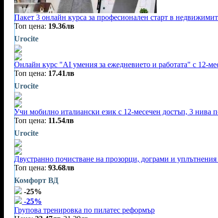
Пакет 3 онлайн курса за професионален старт в недвижимит
Топ цена:
19.36лв
Urocite
Онлайн курс "AI умения за ежедневието и работата" с 12-ме
Топ цена:
17.41лв
Urocite
Учи мобилно италиански език с 12-месечен достъп, 3 нива п
Топ цена:
11.54лв
Urocite
Двустранно почистване на прозорци, дограми и уплътнения 
Топ цена:
93.68лв
Комфорт ВД
-25%
-25%
Групова тренировка по пилатес реформър