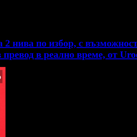
е пропускаш новите оферти!
 2 нива по избор, с възможност
превод в реално време, от Uroc