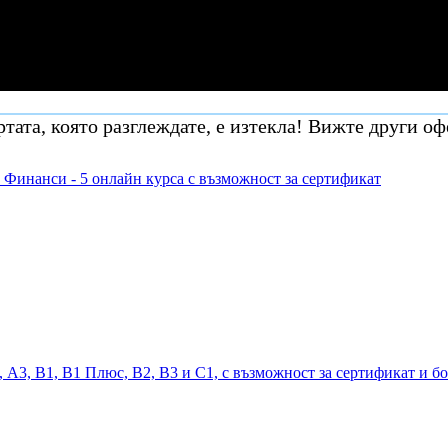
тата, която разглеждате, е изтекла! Вижте други оф
 Финанси - 5 онлайн курса с възможност за сертификат
, А3, В1, В1 Плюс, В2, В3 и С1, с възможност за сертификат и б