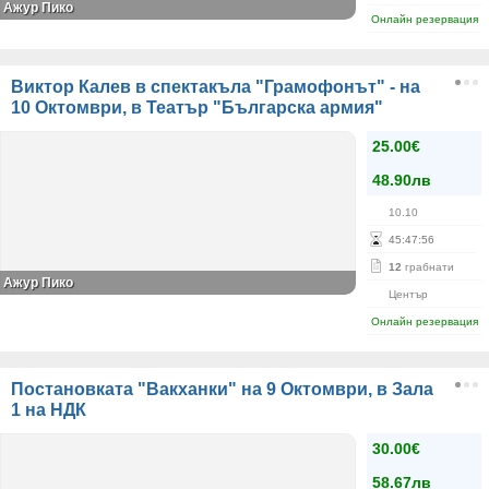
Ажур Пико
Онлайн резервация
Виктор Калев в спектакъла "Грамофонът" - на
10 Октомври, в Театър "Българска армия"
25.00€
48.90лв
10.10
45
:
47
:
56
12
грабнати
Ажур Пико
Център
Онлайн резервация
Постановката "Вакханки" на 9 Октомври, в Зала
1 на НДК
30.00€
58.67лв