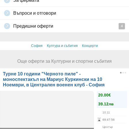
За фирмата
Въпроси и отговори
Предишни оферти
4
·
·
София
Култура и събития
Концерти
Още оферти за Културни и спортни събития
Турне 10 години "Черното пиле" -
моноспектакъл на Мариус Куркински на 10
Ноември, в Централен военен клуб - София
20.00€
39.12лв
10.11
69
:
47
:
56
Център