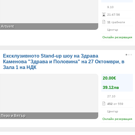
9.10
21
:
47
:
56
11
грабнати
Artvent
Център
Онлайн резервация
Ексклузивното Stand-up шоу на Здрава
Каменова "Здрава и Половина" на 27 Октомври, в
Зала 1 на НДК
20.00€
39.12лв
27.10
452
от 559
Център
Перо и Вятър
Онлайн резервация