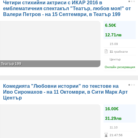
Четири стихийни актриси с ИКАР 2016 в
емблематичния спектакъл "Театър, любов моя!" от
Валери Петров - на 15 Септември, в Театър 199
6.50€
12.71лв
15.09
11
грабнати
Център
Театър 199
Онлайн резервация
Комедията "Любовни истории" по текстове на
Иво Сиромахов - на 11 Октомври, в Сити Марк Арт
Център
16.00€
31.29лв
11.10
21
:
47
:
56