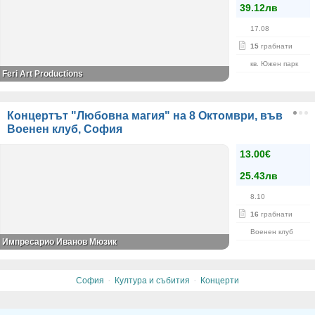
39.12лв
17.08
15
грабнати
кв. Южен парк
Feri Art Productions
Концертът "Любовна магия" на 8 Октомври, във
Военен клуб, София
13.00€
25.43лв
8.10
16
грабнати
Военен клуб
Импресарио Иванов Мюзик
·
·
София
Култура и събития
Концерти