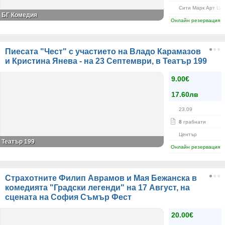
Сити Марк Арт Це
БГ Комедия
Онлайн резервация
Пиесата "Чест" с участието на Владо Карамазов
и Кристина Янева - на 23 Септември, в Театър 199
9.00€
17.60лв
23.09
8
грабнати
Център
Театър 199
Онлайн резервация
Страхотните Филип Аврамов и Мая Бежанска в
комедията "Градски легенди" на 17 Август, на
сцената на София Съмър Фест
20.00€