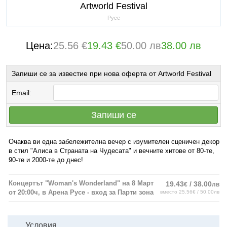
Artworld Festival
Русе
Цена:
25.56 €
19.43 €
50.00 лв
38.00 лв
Запиши се за известие при нова оферта от Artworld Festival
Email:
Запиши се
Очаква ви една забележителна вечер с изумителен сценичен декор
в стил "Алиса в Страната на Чудесата" и вечните хитове от 80-те,
90-те и 2000-те до днес!
Концертът "Woman's Wonderland" на 8 Март
19.43
/ 38.00
€
лв
от 20:00ч, в Арена Русе - вход за Парти зона
вместо 25.56€ / 50.00лв
Условия