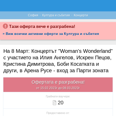
·
·
София
Култура и събития
Концерти
Тази оферта вече е разграбена!
» Виж всички активни оферти за Култура и събития
На 8 Март: Концертът "Woman's Wonderland"
с участието на Илия Ангелов, Искрен Пецов,
Кристина Димитрова, Боби Косатката и
други, в Арена Русе - вход за Парти зоната
Офертата е разграбена!
от 15.02.2023г до 08.03.2023г
Грабнати ваучери:
20
Предоставено от: