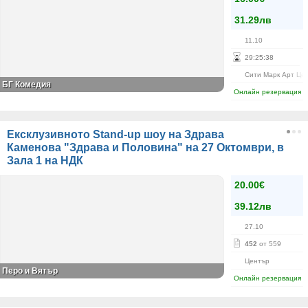
31.29лв
11.10
29
:
25
:
38
Сити Марк Арт Це
БГ Комедия
Онлайн резервация
Ексклузивното Stand-up шоу на Здрава
Каменова "Здрава и Половина" на 27 Октомври, в
Зала 1 на НДК
20.00€
39.12лв
27.10
452
от 559
Център
Перо и Вятър
Онлайн резервация