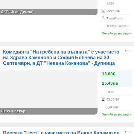
14.09
05
:
25
:
38
ДКТ "Иван Димов"
7
грабнати
Театър Сълза и см
Онлайн резервация
Комедията "На гребена на вълната" с участието
на Здрава Каменова и София Бобчева на 30
Септември, в ДТ "Невена Коканова" - Дупница
13.00€
25.43лв
30.09
05
:
25
:
38
Дупница
Перо и Вятър
Онлайн резервация
Пиесата "Чест" с участието на Владо Карамазов