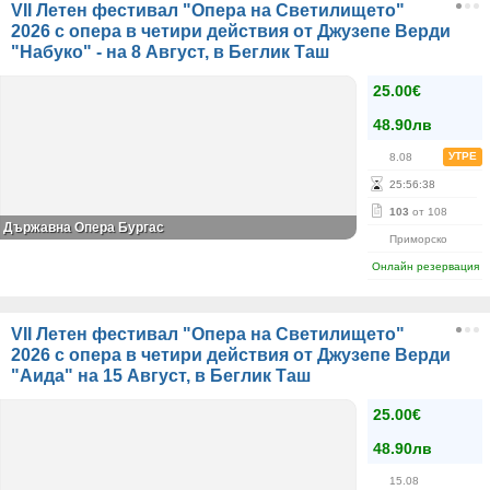
VII Летен фестивал "Опера на Светилището"
2026 с опера в четири действия от Джузепе Верди
"Набуко" - на 8 Август, в Беглик Таш
25.00€
48.90лв
УТРЕ
8.08
25
:
56
:
38
103
от 108
Държавна Опера Бургас
Приморско
Онлайн резервация
VII Летен фестивал "Опера на Светилището"
2026 с опера в четири действия от Джузепе Верди
"Аида" на 15 Август, в Беглик Таш
25.00€
48.90лв
15.08