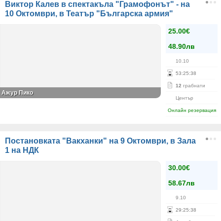
Виктор Калев в спектакъла "Грамофонът" - на
10 Октомври, в Театър "Българска армия"
25.00€
48.90лв
10.10
53
:
25
:
38
12
грабнати
Ажур Пико
Център
Онлайн резервация
Постановката "Вакханки" на 9 Октомври, в Зала
1 на НДК
30.00€
58.67лв
9.10
29
:
25
:
38