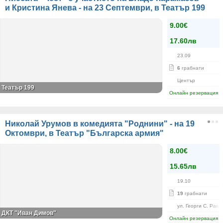
и Кристина Янева - на 23 Септември, в Театър 199
9.00€
17.60лв
23.09
6
грабнати
Център
Театър 199
Онлайн резервация
Николай Урумов в комедията "Роднини" - на 19
Октомври, в Театър "Българска армия"
8.00€
15.65лв
19.10
19
грабнати
ул. Георги С. Рако
ДКТ "Иван Димов"
Онлайн резервация