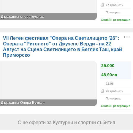
27
грабнати
Приморско
Държавна опера Бургас
Онлайн резервация
VII Летен фестивал "Опера на Светилището '26":
Операта "Риголето" от Джузепе Верди - на 22
Август на Сцена Светилището в Беглик Таш, край
Приморско
25.00€
48.90лв
22.08
25
грабнати
Приморско
Държавна Опера Бургас
Онлайн резервация
Още оферти за Културни и спортни събития