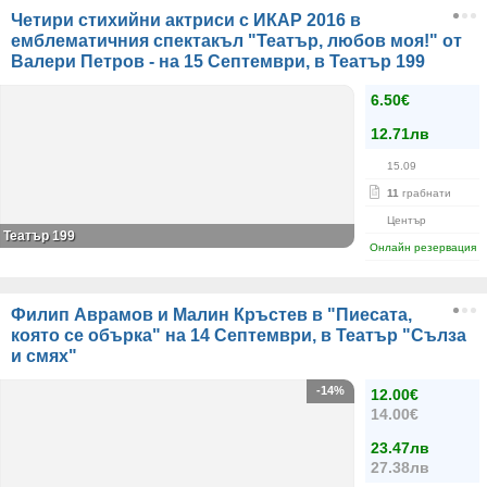
Четири стихийни актриси с ИКАР 2016 в
емблематичния спектакъл "Театър, любов моя!" от
Валери Петров - на 15 Септември, в Театър 199
6.50€
12.71лв
15.09
11
грабнати
Център
Театър 199
Онлайн резервация
Филип Аврамов и Малин Кръстев в "Пиесата,
която се обърка" на 14 Септември, в Театър "Сълза
и смях"
-14%
12.00€
14.00€
23.47лв
27.38лв