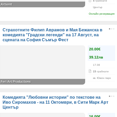
4
грабнати
Artvent
Център
Онлайн резервация
Страхотните Филип Аврамов и Мая Бежанска в
комедията "Градски легенди" на 17 Август, на
сцената на София Съмър Фест
20.00€
39.12лв
17.08
15
грабнати
кв. Южен парк
Feri Art Productions
Комедията "Любовни истории" по текстове на
Иво Сиромахов - на 11 Октомври, в Сити Марк Арт
Център
16.00€