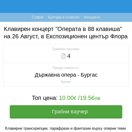
·
·
София
Култура и събития
Концерти
Клавирен концерт "Операта в 88 клавиша"
на 26 Август, в Експозиционен център Флора
Грабнати ваучери:
4
Предоставено от:
Държавна опера - Бургас
Бургас
Топ цена:
10.00
/
19.56
€
лв
Грабни ваучер
Клавирни транскрипции, парафрази и фантазии върху оперни теми