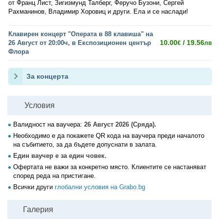
от Франц Лист, Зигизмунд Талберг, Феручо Бузони, Сергей
Рахманинов, Владимир Хоровиц и други. Ела и се наслади!
Клавирен концерт "Операта в 88 клавиша" на
10.00
/ 19.56
26 Август от 20:00ч, в Експозиционен център
€
лв
Флора
За концерта
Условия
Валидност на ваучера:
26 Август 2026 (Сряда).
Необходимо е да покажете QR кода на ваучера преди началото
на събитието, за да бъдете допуснати в залата.
Един ваучер е за един човек.
Офертата не важи за конкретно място. Клиентите се настаняват
според реда на пристигане.
Всички други
глобални условия на Grabo.bg
Галерия