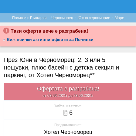
·
·
·
Почивки в България
Черноморец
Южно черноморие
Море
Тази оферта вече е разграбена!
» Виж всички активни оферти за Почивки
През Юни в Черноморец! 2, 3 или 5
нощувки, плюс басейн с детска секция и
паркинг, от Хотел Черноморец**
Офертата е разграбена!
от 08.05.2021г до 28.06.2021г
Грабнати ваучери:
6
Предоставено от:
Хотел Черноморец