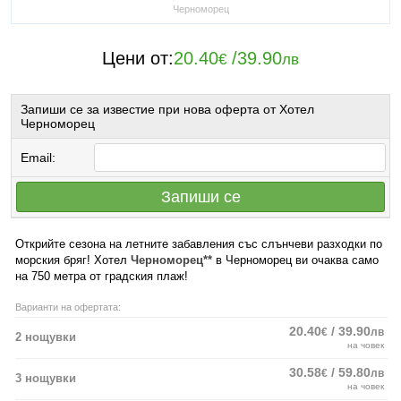
Черноморец
Цени от:
20.40
/
39.90
€
лв
Запиши се за известие при нова оферта от Хотел
Черноморец
Email:
Запиши се
Открийте сезона на летните забавления със слънчеви разходки по
морския бряг! Хотел
Черноморец**
в Черноморец ви очаква само
на 750 метра от градския плаж!
Варианти на офертата:
20.40
/ 39.90
€
лв
2 нощувки
на човек
30.58
/ 59.80
€
лв
3 нощувки
на човек