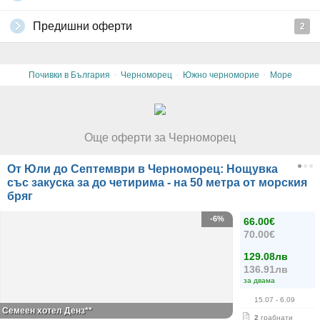
Предишни оферти
2
·
·
·
Почивки в България
Черноморец
Южно черноморие
Море
Още оферти за Черноморец
От Юли до Септември в Черноморец: Нощувка
със закуска за до четирима - на 50 метра от морския
бряг
-6%
66.00€
70.00€
129.08лв
136.91лв
за двама
15.07
- 6.09
Семеен хотел Денз**
2
грабнати