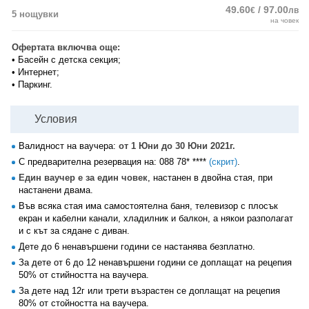
49.60
/ 97.00
€
лв
5 нощувки
на човек
Офертата включва още:
• Басейн с детска секция;
• Интернет;
• Паркинг.
Условия
Валидност на ваучера:
от 1 Юни до 30 Юни 2021г.
С предварителна резервация на:
088 78* ****
(скрит)
.
Един ваучер е за един човек
, настанен в двойна стая, при
настанени двама.
Във всяка стая има самостоятелна баня, телевизор с плосък
екран и кабелни канали, хладилник и балкон, а някои разполагат
и с кът за сядане с диван.
Дете до 6 ненавършени години се настанява безплатно.
За дете от 6 до 12 ненавършени години се доплащат на рецепия
50% от стийността на ваучера.
За дете над 12г или трети възрастен се доплащат на рецепия
80% от стойността на ваучера.