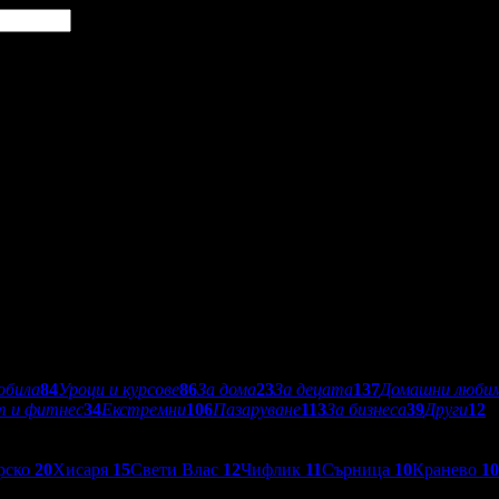
обила
84
Уроци и курсове
86
За дома
23
За децата
137
Домашни люби
т и фитнес
34
Екстремни
106
Пазаруване
113
За бизнеса
39
Други
12
рско
20
Хисаря
15
Свети Влас
12
Чифлик
11
Сърница
10
Кранево
10