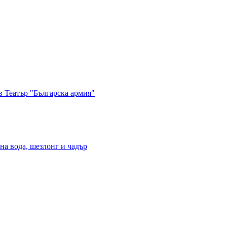
в Театър "Българска армия"
на вода, шезлонг и чадър