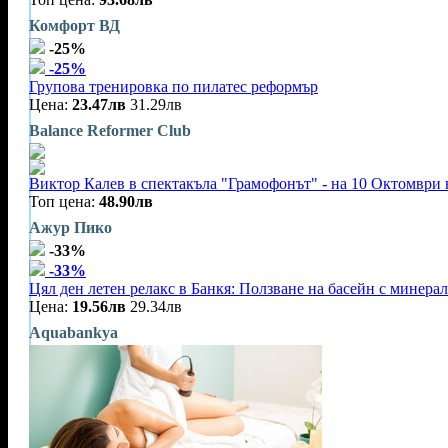
Комфорт ВД
-25%
-25%
Групова тренировка по пилатес реформър
Цена:
23.47лв
31.29лв
Balance Reformer Club
Виктор Калев в спектакъла "Грамофонът" - на 10 Октомври 
Топ цена:
48.90лв
Ажур Пико
-33%
-33%
Цял ден летен релакс в Банкя: Ползване на басейн с минерал
Цена:
19.56лв
29.34лв
Aquabankya