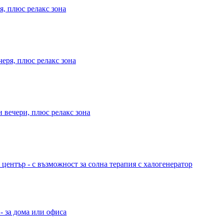
я, плюс релакс зона
черя, плюс релакс зона
и вечери, плюс релакс зона
 център - с възможност за солна терапия с халогенератор
- за дома или офиса