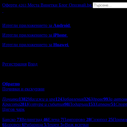
Оферти
Места
Винетки
Блог
Опознай.bg
4263
Grabo мобилна версия
Изтегли приложението за
Android
.
Изтегли приложението за
iPhone
.
Изтегли приложението за
Huawei
.
...или отвори
grabo.bg
Регистрация
Вход
Обратно
Почивки и екскурзии
Категории оферти:
Почивки
1382
Масажи и spa
124
Забавления
326
Здраве
99
За автом
Красота
281
Култура и събития
98
Подаръци
153
Хапване
51
Спор
Цигов чарк
Дестинации:
Банско
73
Велинград
46
Елена
7
Пампорово
28
Созопол
25
Примо
6
Боровец
6
Рибарица
5
Лещен
5
»
Виж всички