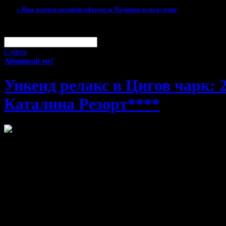
» Виж всички активни оферти за Почивки и екскурзии
За малко изпусна тази оферта!
Абонирай се по e-mail, за да н
Твоят e-mail:
Оферти за град:
София
Абонирай ме!
Уикенд релакс в Цигов чарк: 2
Каталина Резорт****