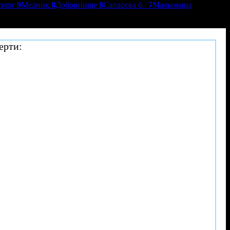
азлог
9
Мелник
8
Добринище
8
Сапарева б..
7
Мальовица
ерти: