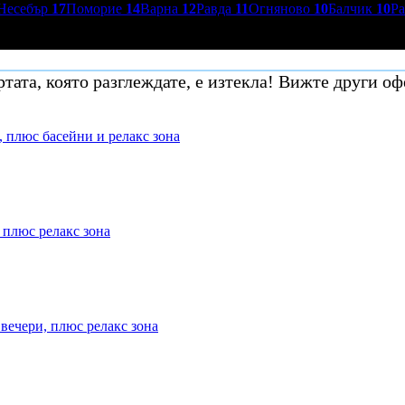
Несебър
17
Поморие
14
Варна
12
Равда
11
Огняново
10
Балчик
10
Р
тата, която разглеждате, е изтекла! Вижте други оф
, плюс басейни и релакс зона
 плюс релакс зона
 вечери, плюс релакс зона