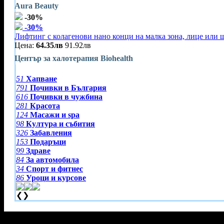
Aura Beauty
-30%
-30%
Лифтинг с колагенови нано конци на малка зона, лице или 
Цена:
64.35лв
91.92лв
Център за халотерапия Biohealth
51
Хапване
791
Почивки в България
616
Почивки в чужбина
281
Красота
124
Масажи и spa
98
Култура и събития
326
Забавления
153
Подаръци
99
Здраве
84
За автомобила
34
Спорт и фитнес
86
Уроци и курсове
❮
❯
Тази оферта вече е разграбена!