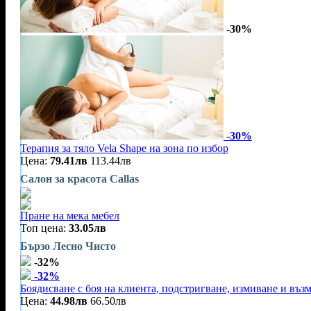
-30%
-30%
Терапия за тяло Vela Shape на зона по избор
Цена:
79.41лв
113.44лв
Салон за красота Callas
Пране на мека мебел
Топ цена:
33.05лв
Бързо Лесно Чисто
-32%
-32%
Боядисване с боя на клиента, подстригване, измиване и въз
Цена:
44.98лв
66.50лв