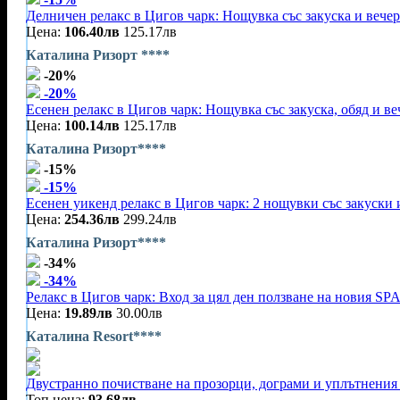
Делничен релакс в Цигов чарк: Нощувка със закуска и вечер
Цена:
106.40лв
125.17лв
Каталина Ризорт ****
-20%
-20%
Есенен релакс в Цигов чарк: Нощувка със закуска, обяд и ве
Цена:
100.14лв
125.17лв
Каталина Ризорт****
-15%
-15%
Есенен уикенд релакс в Цигов чарк: 2 нощувки със закуски 
Цена:
254.36лв
299.24лв
Каталина Ризорт****
-34%
-34%
Релакс в Цигов чарк: Вход за цял ден ползване на новия SPA
Цена:
19.89лв
30.00лв
Каталина Resort****
Двустранно почистване на прозорци, дограми и уплътнения 
Топ цена:
93.68лв