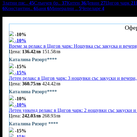
Златни пяс..
45
Слънчев бр..
37
Китен
36
Девин
27
Цигов чарк
21
6
Константин..
6
Баня
6
Минерални ..
5
Чепеларе
4
Каталина Ризорт ****
Офер
-10%
-10%
Време за релакс в Цигов чарк: Нощувка със закуска и вечеря
Цена:
136.42лв
151.58лв
Каталина Ризорт****
-15%
-15%
Летен релакс в Цигов чарк: 3 нощувки със закуски и вечери,
Цена:
360.75лв
424.42лв
Каталина Ризорт****
-10%
-10%
Летен уикенд релакс в Цигов чарк: 2 нощувки със закуски и
Цена:
242.03лв
268.93лв
Каталина Ризорт ****
-15%
-15%