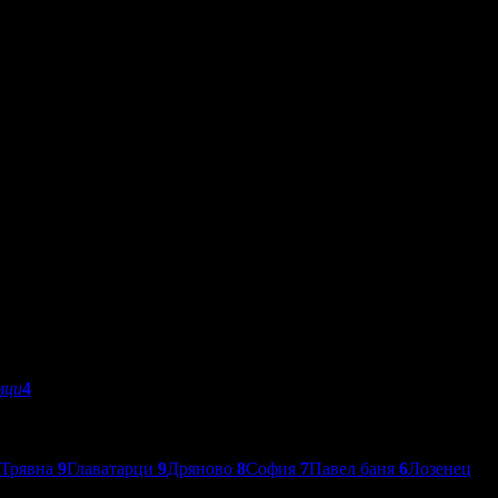
мци
4
Трявна
9
Главатарци
9
Дряново
8
София
7
Павел баня
6
Лозенец