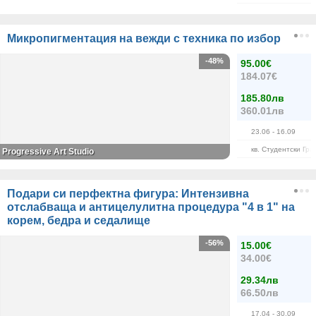
Микропигментация на вежди с техника по избор
-48%
95.00€
184.07€
185.80лв
360.01лв
23.06
- 16.09
кв. Студентски Гра
Progressive Art Studio
Подари си перфектна фигура: Интензивна
отслабваща и антицелулитна процедура "4 в 1" на
корем, бедра и седалище
-56%
15.00€
34.00€
29.34лв
66.50лв
17.04
- 30.09