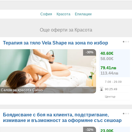
·
·
София
Красота
Епилации
Още оферти за Красота
Терапия за тяло Vela Shape на зона по избор
-30%
40.60€
58.00€
79.41лв
113.44лв
7.08
- 29.09
90
:
25
:
48
Салон за красота Callas
Център
Боядисване с боя на клиента, подстригване,
измиване и възможност за оформяне със сешоар
-32%
23.00€