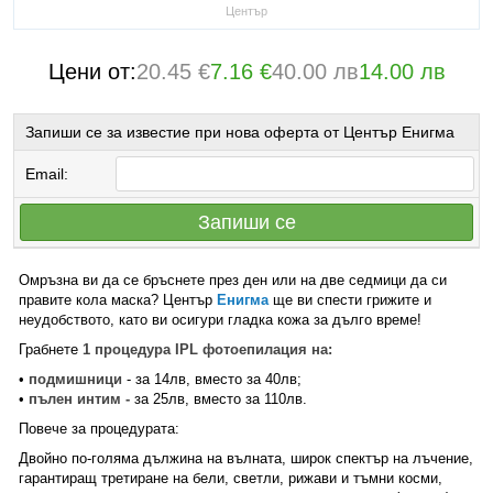
Център
Цени от:
20.45 €
7.16 €
40.00 лв
14.00 лв
Запиши се за известие при нова оферта от Център Енигма
Email:
Запиши се
Омръзна ви да се бръснете през ден или на две седмици да си
правите кола маска? Център
Енигма
ще ви спести грижите и
неудобството, като ви осигури гладка кожа за дълго време!
Грабнете
1 процедура IPL фотоепилация на:
•
подмишници
- за 14лв, вместо за 40лв;
•
пълен интим -
за 25лв, вместо за 110лв.
Повече за процедурата:
Двойно по-голяма дължина на вълната, широк спектър на лъчение,
гарантиращ третиране на бели, светли, рижави и тъмни косми,