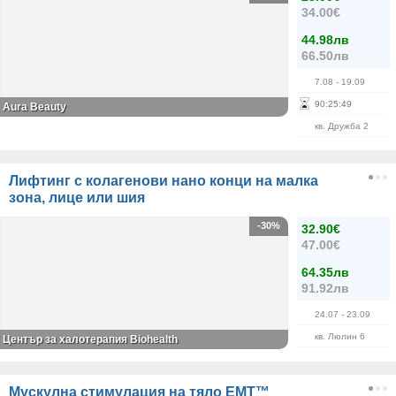
34.00€
44.98лв
66.50лв
7.08
- 19.09
90
:
25
:
48
Aura Beauty
кв. Дружба 2
Лифтинг с колагенови нано конци на малка
зона, лице или шия
-30%
32.90€
47.00€
64.35лв
91.92лв
24.07
- 23.09
кв. Люлин 6
Център за халотерапия Biohealth
Mускулна стимулация на тяло EMT™