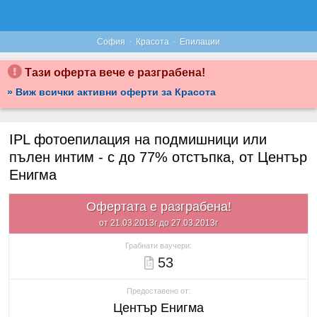
·
·
София
Красота
Епилации
Тази оферта вече е разграбена!
» Виж всички активни оферти за Красота
IPL фотоепилация на подмишници или
пълен интим - с до 77% отстъпка, от Център
Енигма
Офертата е разграбена!
от 21.03.2013г до 27.03.2013г
Грабнати ваучери:
53
Предоставено от:
Център Енигма