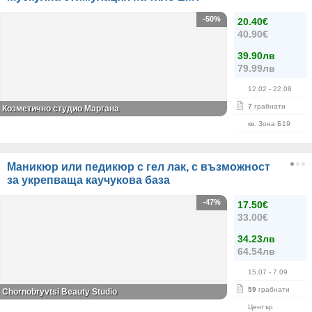
-50%
20.40€
40.90€
39.90лв
79.99лв
12.02
- 22.08
7
грабнати
Козметично студио Маргана
кв. Зона Б19
Маникюр или педикюр с гел лак, с възможност
за укрепваща каучукова база
-47%
17.50€
33.00€
34.23лв
64.54лв
15.07
- 7.09
59
грабнати
Chornobryvtsi Beauty Studio
Център