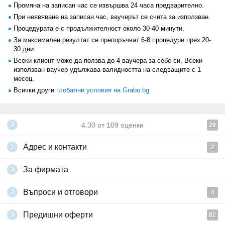
Промяна на записан час се извършва 24 часа предварително.
При неявяване на записан час, ваучерът се счита за използван.
Процедурата е с продължителност около 30-40 минути.
За максимален резултат се препоръчват 6-8 процедури през 20-
30 дни.
Всеки клиент може да ползва до 4 ваучера за себе си. Всеки
използван ваучер удължава валидността на следващите с 1
месец.
Всички други
глобални условия на Grabo.bg
4.30
от
109
оценки
29
Адрес и контакти
2
За фирмата
Въпроси и отговори
4
Предишни оферти
82