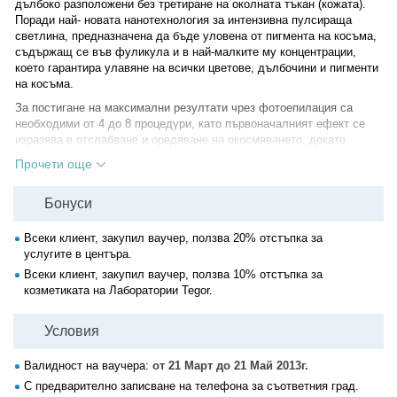
дълбоко разположени без третиране на околната тъкан (кожата).
Поради най- новата нанотехнология за интензивна пулсираща
светлина, предназначена да бъде уловена от пигмента на косъма,
съдържащ се във фуликула и в най-малките му концентрации,
което гарантира улавяне на всички цветове, дълбочини и пигменти
на косъма.
За постигане на максимални резултати чрез фотоепилация са
необходими от 4 до 8 процедури, като първоначалният ефект се
изразява в отслабване и оредяване на окосмяването, докато
постепенно и прогресивно бъдат увредени и унищожени всички
Прочети още
космени фоликули в третираните участъци.
Желателно е към момента на третиране всички косми да са на
Бонуси
повърхността на кожата. Гарантирани резултати и
висококвалифициран медицински персонал с дълъг стаж и опит!
Всеки клиент, закупил ваучер, ползва 20% отстъпка за
услугите в центъра.
Всеки клиент, закупил ваучер, ползва 10% отстъпка за
козметиката на Лаборатории Tegor.
Условия
Валидност на ваучера:
от 21 Март до 21 Май 2013г.
С предварително записване на телефона за съответния град.