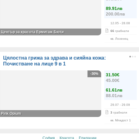
89.91лв
200.00лв
12.05
- 28.08
66
грабнати
Център за красота Ермитаж Бюти
кв. Лозенец
Цялостна грижа за здрава и сияйна кожа:
Почистване на лице 9 в 1
-30%
31.50€
45.00€
61.61лв
88.01лв
29.07
- 29.09
3
грабнати
Pink Opium
кв. Младост 1
·
·
София
Красота
Епилации