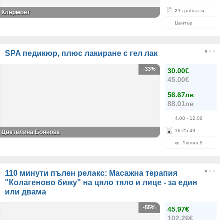
21
грабнати
Клермонт
Център
SPA педикюр, плюс лакиране с гел лак
-33%
30.00€
45.00€
58.67лв
88.01лв
4.08
- 12.09
18
:
25
:
48
Цветелина Боянова
кв. Люлин 8
110 минути пълен релакс: Масажна терапия
"Колагеново бижу" на цяло тяло и лице - за един
или двама
-55%
45.97€
102.26€