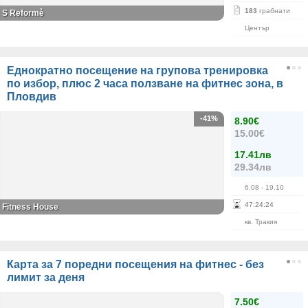
183
грабнати
S Reformè
Център
Еднократно посещение на групова тренировка
по избор, плюс 2 часа ползване на фитнес зона, в
Пловдив
-41%
8.90€
15.00€
17.41лв
29.34лв
6.08
- 19.10
47
:
24
:
24
Fitness House
кв. Тракия
Карта за 7 поредни посещения на фитнес - без
лимит за деня
7.50€