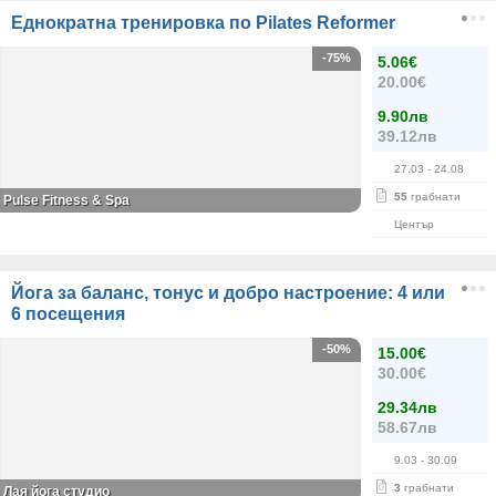
Еднократна тренировка по Pilates Reformer
-75%
5.06€
20.00€
9.90лв
39.12лв
27.03
- 24.08
55
грабнати
Pulse Fitness & Spa
Център
Йога за баланс, тонус и добро настроение: 4 или
6 посещения
-50%
15.00€
30.00€
29.34лв
58.67лв
9.03
- 30.09
3
грабнати
Лая йога студио