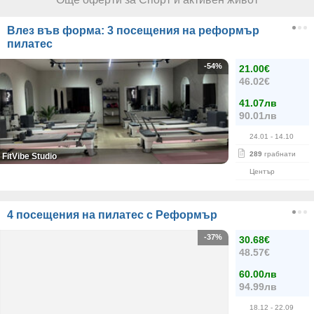
Влез във форма: 3 посещения на реформър
пилатес
-54%
21.00€
46.02€
41.07лв
90.01лв
24.01
- 14.10
289
грабнати
FitVibe Studio
Център
4 посещения на пилатес с Реформър
-37%
30.68€
48.57€
60.00лв
94.99лв
18.12
- 22.09