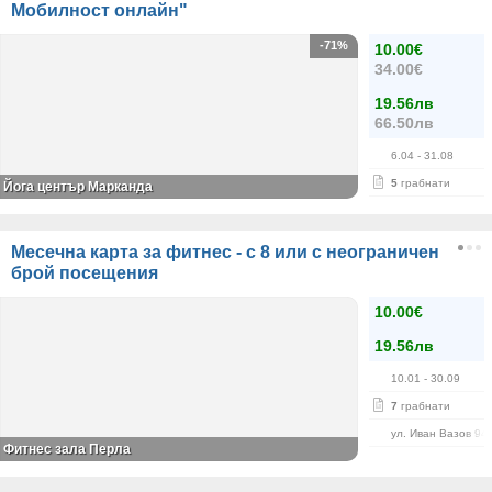
Мобилност онлайн"
-71%
10.00€
34.00€
19.56лв
66.50лв
6.04
- 31.08
5
грабнати
Йога център Марканда
Месечна карта за фитнес - с 8 или с неограничен
брой посещения
10.00€
19.56лв
10.01
- 30.09
7
грабнати
ул. Иван Вазов 94
Фитнес зала Перла