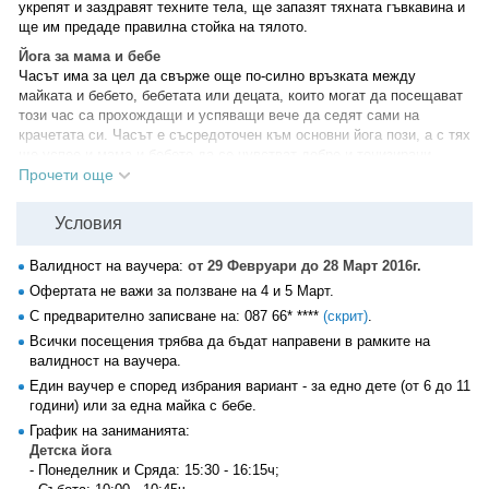
укрепят и заздравят техните тела, ще запазят тяхната гъвкавина и
ще им предаде правилна стойка на тялото.
Йога за мама и бебе
Часът има за цел да свърже още по-силно връзката между
майката и бебето, бебетата или децата, които могат да посещават
този час са прохождащи и успяващи вече да седят сами на
крачетата си. Часът е съсредоточен към основни йога пози, а с тях
ще успее и мама и бебето да се чувстват добре и тонизирани.
Упражненията са не само за бебета, но и към майките, тъй като е
Прочети още
ясно колко от родителите имат желание да се раздвижат и йога им
липсва, а няма на кого да оставят децата си, затова този час е
Условия
комбиниран, за да можете да правите йога с вашите деца.
Много често децата попиват това което прави майка им, за вас ще
Валидност на ваучера:
от 29 Февруари до 28 Март 2016г.
е пълна забава, да сте част от това време, в което ще изпълнявате
Офертата не важи за ползване на 4 и 5 Март.
йога упражнения с вашите децата, а това ще се отрази добре, не
С предварително записване на:
087 66* ****
(скрит)
.
само на вас, но и на малчуганите.
Всички посещения трябва да бъдат направени в рамките на
валидност на ваучера.
Един ваучер е според избрания вариант - за едно дете (от 6 до 11
години) или за една майка с бебе.
График на заниманията:
Детска йога
- Понеделник и Сряда: 15:30 - 16:15ч;