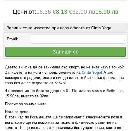
Цени от:
16.36 €
8.13 €
32.00 лв
15.90 лв
Запиши се за известие при нова оферта от Cinta Yoga
Email:
Запиши се
Детето ви иска да се занимава със спорт, но не знае какъв точно?
Запишете го на йога - с предложението на
Cinta Yoga
! А ако
наскоро сте родили, може и вие да влезете бързо във форма, при
това без да се отделяте от бебчо!
4 посещения на йога за деца на 6 - 11г, или за мама и бебе
- за
15.90лв, вместо за 32лв.
Повече за заниманията:
Йога за деца
В този час по йога децата ще се запознаят с класическите пози в
йога, които ще им помогнат за тяхното физическо развитие на
тялото. Те ще изпълняват класически йога упражнения, които ще