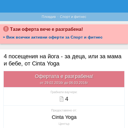
·
Пловдив
Спорт и фитнес
Тази оферта вече е разграбена!
» Виж всички активни оферти за Спорт и фитнес
4 посещения на йога - за деца, или за мама
и бебе, от Cinta Yoga
Офертата е разграбена!
от 29.02.2016г до 06.03.2016г
Грабнати ваучери:
4
Предоставено от:
Cinta Yoga
Център