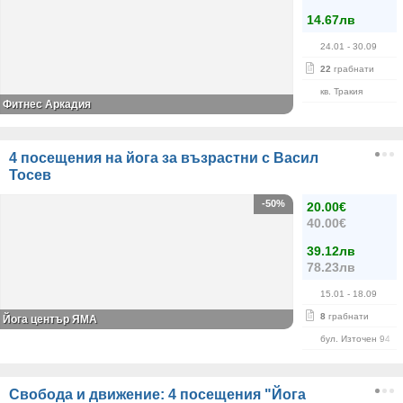
14.67лв
24.01
- 30.09
22
грабнати
кв. Тракия
Фитнес Аркадия
4 посещения на йога за възрастни с Васил
Тосев
-50%
20.00€
40.00€
39.12лв
78.23лв
15.01
- 18.09
8
грабнати
Йога център ЯМА
бул. Източен 94
Свобода и движение: 4 посещения "Йога