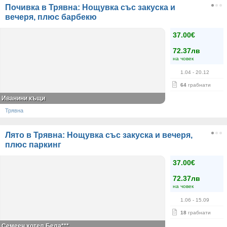
Почивка в Трявна: Нощувка със закуска и
вечеря, плюс барбекю
37.00€
72.37лв
на човек
1.04
- 20.12
64
грабнати
Иванини къщи
Трявна
Лято в Трявна: Нощувка със закуска и вечеря,
плюс паркинг
37.00€
72.37лв
на човек
1.06
- 15.09
18
грабнати
Семеен хотел Бела***