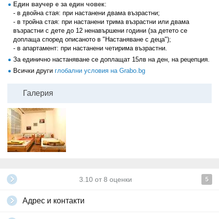
Един ваучер е за един човек
:
- в двойна стая: при настанени двама възрастни;
- в тройна стая: при настанени трима възрастни или двама
възрастни с дете до 12 ненавършени години (за детето се
доплаща според описаното в "Настаняване с деца");
- в апартамент: при настанени четирима възрастни.
За единично настаняване се доплащат 15лв на ден, на рецепция.
Всички други
глобални условия на Grabo.bg
Галерия
3.10
от
8
оценки
5
Адрес и контакти