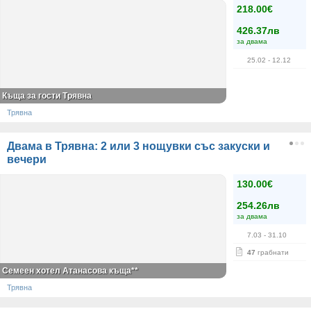
218.00€
426.37лв
за двама
25.02
- 12.12
Къща за гости Трявна
Трявна
Двама в Трявна: 2 или 3 нощувки със закуски и
вечери
130.00€
254.26лв
за двама
7.03
- 31.10
47
грабнати
Семеен хотел Атанасова къща**
Трявна