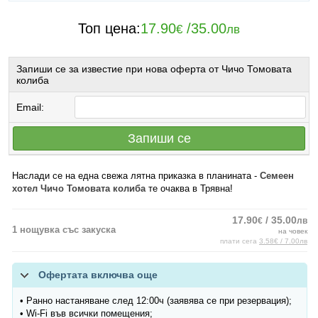
Топ цена:
17.90
/
35.00
€
лв
Запиши се за известие при нова оферта от Чичо Томовата
колиба
Email:
Запиши се
Наслади се на една свежа лятна приказка в планината -
Семеен
хотел Чичо Томовата колиба
те очаква в Трявна!
17.90
/ 35.00
€
лв
1 нощувка със закуска
на човек
плати сега
3.58€ / 7.00лв
Офертата включва още
• Ранно настаняване след 12:00ч (заявява се при резервация);
• Wi-Fi във всички помещения;