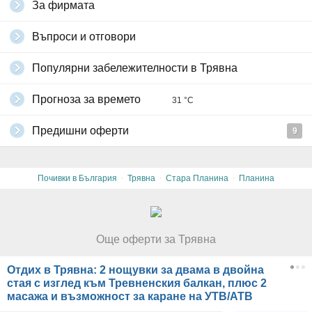
За фирмата
Въпроси и отговори
Популярни забележителности в Трявна
Прогноза за времето
31 °C
Предишни оферти
9
·
·
·
Почивки в България
Трявна
Стара Планина
Планина
Още оферти за Трявна
Отдих в Трявна: 2 нощувки за двама в двойна
стая с изглед към Тревненския балкан, плюс 2
масажа и възможност за каране на УТВ/АТВ