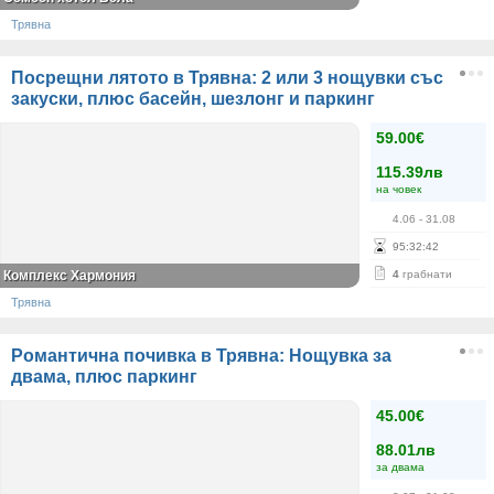
Трявна
Посрещни лятото в Трявна: 2 или 3 нощувки със
закуски, плюс басейн, шезлонг и паркинг
59.00€
115.39лв
на човек
4.06
- 31.08
95
:
32
:
42
Комплекс Хармония
4
грабнати
Трявна
Романтична почивка в Трявна: Нощувка за
двама, плюс паркинг
45.00€
88.01лв
за двама