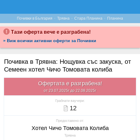
·
·
·
Почивки в България
Трявна
Стара Планина
Планина
Тази оферта вече е разграбена!
» Виж всички активни оферти за Почивки
Почивка в Трявна: Нощувка със закуска, от
Семеен хотел Чичо Томовата колиба
Офертата е разграбена!
от 23.07.2025г до 22.08.2025г
Грабнати ваучери:
12
Предоставено от:
Хотел Чичо Томовата Колиба
Трявна