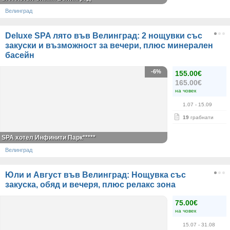
Велинград
Deluxe SPA лято във Велинград: 2 нощувки със
закуски и възможност за вечери, плюс минерален
басейн
-6%
155.00€
165.00€
на човек
1.07
- 15.09
19
грабнати
SPA хотел Инфинити Парк*****
Велинград
Юли и Август във Велинград: Нощувка със
закуска, обяд и вечеря, плюс релакс зона
75.00€
на човек
15.07
- 31.08