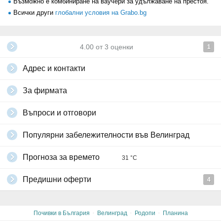
Възможно е комбиниране на ваучери за удължаване на престоя.
Всички други
глобални условия на Grabo.bg
4.00
от
3
оценки
1
Адрес и контакти
За фирмата
Въпроси и отговори
Популярни забележителности във Велинград
Прогноза за времето
31 °C
Предишни оферти
4
·
·
·
Почивки в България
Велинград
Родопи
Планина