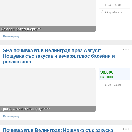
1.04
- 30.09
22
грабнати
Семеен Хотел Жери***
Велинград
SPA почивка във Велинград през Август:
Нощувка със закуска и вечеря, плюс басейни и
релакс зона
98.00€
на човек
1.08
- 31.08
Гранд хотел Велинград*****
Велинград
Почивка във Велинград: Нощувка със закуска -