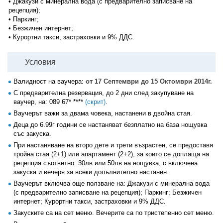
• Джакузи с минерална вода (с предварително записване на
рецепция);
• Паркинг;
• Безжичен интернет;
• Курортни такси, застраховки и 9% ДДС.
Условия
Валидност на ваучера:
от 17 Септември до 15 Октомври 2014г.
С предварителна резервация, до 2 дни след закупуване на
ваучер, на:
089 67* ****
(скрит)
.
Ваучерът важи за двама човека, настанени в двойна стая.
Деца до 6.99г години се настаняват безплатно на база нощувка
със закуска.
При настаняване на второ дете и трети възрастен, се предоставя
тройна стая (2+1) или апартамент (2+2), за които се доплаща на
рецепция съответно: 30лв или 50лв на нощувка, с включена
закуска и вечеря за всеки допълнително настанен.
Ваучерът включва още ползване на: Джакузи с минерална вода
(с предварително записване на рецепция); Паркинг; Безжичен
интернет; Курортни такси, застраховки и 9% ДДС.
Закуските са на сет меню. Вечерите са по тристепенно сет меню.