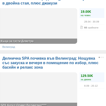
в двойна стая, плюс джакузи
19.00€
на човек
28.04
- 30.09
66
грабнати
Къща за гости Деметра
Велинград
Делнична SPA почивка във Велинград: Нощувка
със закуска и вечеря в помещение по избор, плюс
басейн и релакс зона
129.50€
за двама
8.09
- 20.12
SPA Хотел Олимп Велинград****