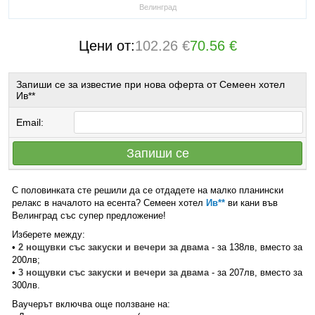
Велинград
Цени от:
102.26 €
70.56 €
Запиши се за известие при нова оферта от Семеен хотел
Ив**
Email:
Запиши се
С половинката сте решили да се отдадете на малко планински
релакс в началото на есента? Семеен хотел
Ив**
ви кани във
Велинград със супер предложение!
Изберете между:
•
2 нощувки със закуски и вечери за двама
- за 138лв, вместо за
200лв;
•
3 нощувки със закуски и вечери за двама
- за 207лв, вместо за
300лв.
Ваучерът включва още ползване на: