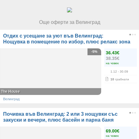
Още оферти за Велинград
Отдих с усещане за уют във Велинград:
Нощувка в помещение по избор, плюс релакс зона
-5%
36.43€
38.35€
на човек
1.12
- 30.09
10
грабнати
The House
Велинград
Почивка във Велинград: 2 или 3 нощувки със
закуски и вечери, плюс басейн и парна баня
69.00€
на човек