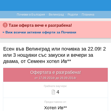
·
·
·
Почивки в България
Велинград
Родопи
Планина
Тази оферта вече е разграбена!
» Виж всички активни оферти за Почивки
Есен във Велинград или почивка за 22.09! 2
или 3 нощувки със закуски и вечери за
двама, от Семеен хотел Ив**
Офертата е разграбена!
от 17.09.2014г до 26.09.2014г
Грабнати ваучери:
4
Предоставено от:
Хотел Ив**